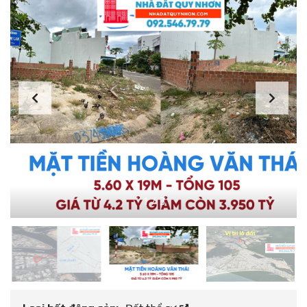
1
/
3