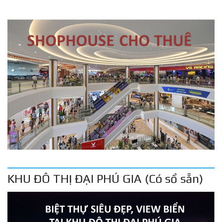
KHU ĐÔ THỊ ĐẠI PHÚ GIA (Có sổ sẵn)