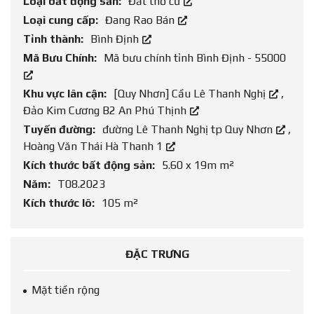
Loại bất động sản:
Đất thổ cư
Loại cung cấp:
Đang Rao Bán
Tỉnh thành:
Bình Định
Mã Bưu Chính:
Mã bưu chính tỉnh Bình Định - 55000
Khu vực lân cận:
[Quy Nhơn] Cầu Lê Thanh Nghị
,
Đảo Kim Cương B2 An Phú Thịnh
Tuyến đường:
đường Lê Thanh Nghị tp Quy Nhơn
,
Hoàng Văn Thái Hà Thanh 1
Kích thước bất động sản:
5.60 x 19m m²
Năm:
T08.2023
Kích thước lô:
105 m²
ĐẶC TRƯNG
Mặt tiền rộng