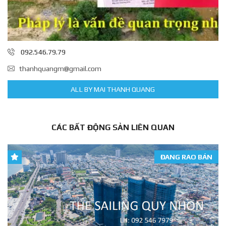
092.546.79.79
thanhquangm@gmail.com
ALL BY MAI THANH QUANG
CÁC BẤT ĐỘNG SẢN LIÊN QUAN
ĐANG RAO BÁN