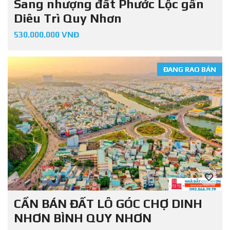
Sang nhượng đất Phước Lộc gần
Diêu Trì Quy Nhơn
530.000.000 VNĐ
ĐANG RAO BÁN
CẦN BÁN ĐẤT LÔ GÓC CHỢ DINH
NHƠN BÌNH QUY NHƠN