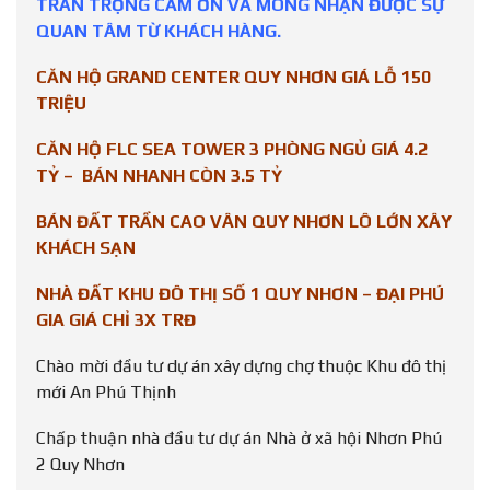
TRÂN TRỌNG CẢM ƠN VÀ MONG NHẬN ĐƯỢC SỰ
QUAN TÂM TỪ KHÁCH HÀNG.
CĂN HỘ GRAND CENTER QUY NHƠN GIÁ LỖ 150
TRIỆU
CĂN HỘ FLC SEA TOWER 3 PHÒNG NGỦ GIÁ 4.2
TỶ – BÁN NHANH CÒN 3.5 TỶ
BÁN ĐẤT TRẦN CAO VÂN QUY NHƠN LÔ LỚN XÂY
KHÁCH SẠN
NHÀ ĐẤT KHU ĐÔ THỊ SỐ 1 QUY NHƠN – ĐẠI PHÚ
GIA GIÁ CHỈ 3X TRĐ
Chào mời đầu tư dự án xây dựng chợ thuộc Khu đô thị
mới An Phú Thịnh
Chấp thuận nhà đầu tư dự án Nhà ở xã hội Nhơn Phú
2 Quy Nhơn