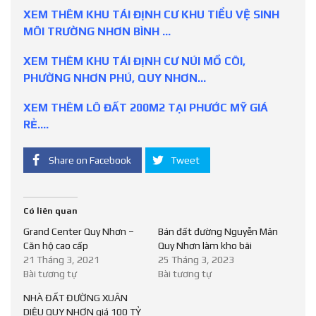
X
EM THÊM KHU TÁI ĐỊNH CƯ KHU TIỂU VỆ SINH
MÔI TRƯỜNG NHƠN BÌNH
…
XEM THÊM KHU TÁI ĐỊNH CƯ NÚI MỒ CÔI,
PHƯỜNG NHƠN PHÚ, QUY NHƠN…
XEM THÊM LÔ ĐẤT 200M2 TẠI PHƯỚC MỸ GIÁ
RẺ….
Share on Facebook
Tweet
Có liên quan
Grand Center Quy Nhơn –
Bán đất đường Nguyễn Mân
Căn hộ cao cấp
Quy Nhơn làm kho bãi
21 Tháng 3, 2021
25 Tháng 3, 2023
Bài tương tự
Bài tương tự
NHÀ ĐẤT ĐƯỜNG XUÂN
DIỆU QUY NHƠN giá 100 TỶ