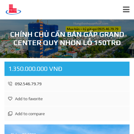
CHÍNH CHỦ CẦN BÁN GẤP GRAND
CENTER QUY NHƠN LỖ 150TRĐ
1.350.000.000 VNĐ
092.546.79.79
Add to favorite
Add to compare