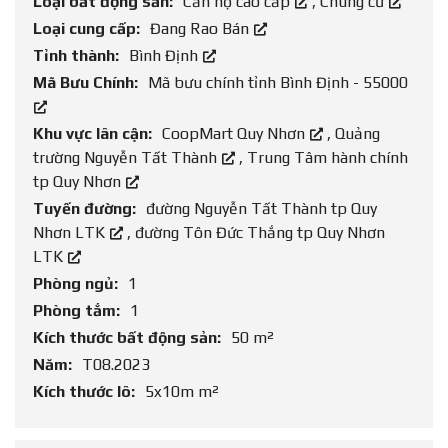
Loại bất động sản:
Căn hộ cao cấp
,
Chung cư
Loại cung cấp:
Đang Rao Bán
Tỉnh thành:
Bình Định
Mã Bưu Chính:
Mã bưu chính tỉnh Bình Định - 55000
Khu vực lân cận:
CoopMart Quy Nhơn
,
Quảng
trường Nguyễn Tất Thành
,
Trung Tâm hành chính
tp Quy Nhơn
Tuyến đường:
đường Nguyễn Tất Thành tp Quy
Nhơn LTK
,
đường Tôn Đức Thắng tp Quy Nhơn
LTK
Phòng ngủ:
1
Phòng tắm:
1
Kích thước bất động sản:
50 m²
Năm:
T08.2023
Kích thước lô:
5x10m m²