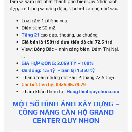
tâm và sầm uất nhất thành phố biển Quy Nhơn xinh
đẹp, trẻ trung và năng động. Chi tiết căn hộ như sau:
Loại căn: 1 phòng ngủ.
Diện tích: 50 m2.
Tầng 21
cao đẹp, thoáng, ưa chuộng.
Giá bán lỗ 150trđ đưa tiến độ chỉ 72.5 trđ
View: Đông Bắc – nhìn cảng biển, Đầm Thị Nại,
…
GIÁ HỢP ĐỒNG: 2.069 TỶ – 100%
Đã đóng: 1.5 tỷ – bán lại 1.350 tỷ
Thanh toán những đợt sau: 2 tháng 72.5 triệu
Chi tiết liên hệ:
0925.46.79.79
Tham khảo thêm tại:
Hungthinhquynhon.com
MỘT SỐ HÌNH ẢNH XÂY DỰNG –
CÔNG NĂNG CĂN HỘ GRAND
CENTER QUY NHƠN