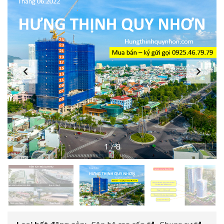
1
/
8