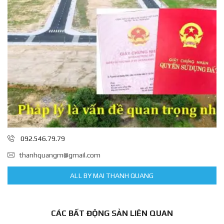
092.546.79.79
thanhquangm@gmail.com
ALL BY MAI THANH QUANG
CÁC BẤT ĐỘNG SẢN LIÊN QUAN