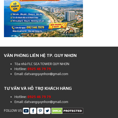
VĂN PHÒNG LIÊN HỆ TP. QUY NHƠN
Tòa nhà FLC SEA TOWER QUY NHƠN
Hotline:
0925 46 79 79
Email: datvangquynhon@gmail.com
TƯ VẤN VÀ HỖ TRỢ KHÁCH HÀNG
Hotline:
0925 46 79 79
Email: datvangquynhon@gmail.com
FOLLOW US