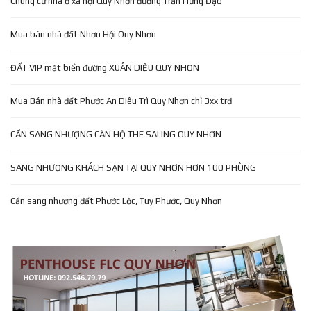
Chung cư nhà ở xã hội Quy Nhơn đường Trần Hưng Đạo
Mua bán nhà đất Nhơn Hội Quy Nhơn
ĐẤT VIP mặt biển đường XUÂN DIỆU QUY NHƠN
Mua Bán nhà đất Phước An Diêu Trì Quy Nhơn chỉ 3xx trđ
CẦN SANG NHƯỢNG CĂN HỘ THE SALING QUY NHƠN
SANG NHƯỢNG KHÁCH SẠN TẠI QUY NHƠN HƠN 100 PHÒNG
Cần sang nhượng đất Phước Lộc, Tuy Phước, Quy Nhơn