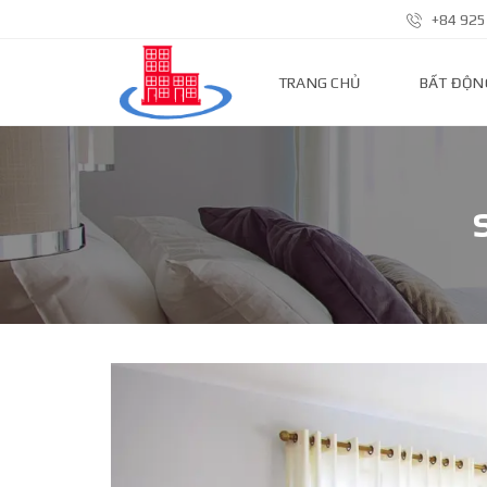
+84 925
TRANG CHỦ
BẤT ĐỘN
N
H
À
P
H
Ố
Đ
Ấ
T
N
Ề
N
N
H
À
Đ