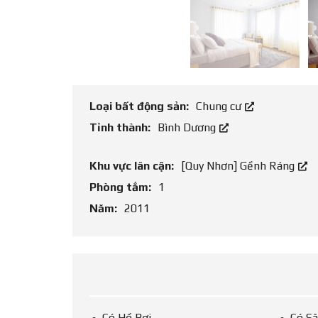
Loại bất động sản:
Chung cư
Tỉnh thành:
Bình Dương
Khu vực lân cận:
[Quy Nhơn] Gềnh Ráng
Phòng tắm:
1
Năm:
2011
Có Hồ Bơi
Có S