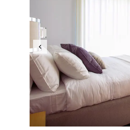
Ấ
T
L
Ẻ
C
H
O
T
H
U
Ê