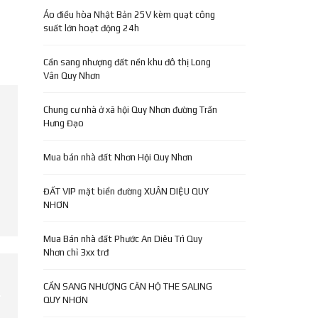
Áo điều hòa Nhật Bản 25V kèm quạt công
suất lớn hoạt động 24h
Cần sang nhượng đất nền khu đô thị Long
Vân Quy Nhơn
Chung cư nhà ở xã hội Quy Nhơn đường Trần
Hưng Đạo
Mua bán nhà đất Nhơn Hội Quy Nhơn
ĐẤT VIP mặt biển đường XUÂN DIỆU QUY
NHƠN
Mua Bán nhà đất Phước An Diêu Trì Quy
Nhơn chỉ 3xx trđ
CẦN SANG NHƯỢNG CĂN HỘ THE SALING
QUY NHƠN