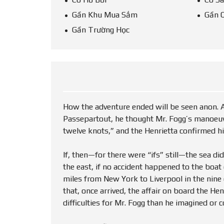
Gần Khu Mua Sắm
Gần 
Gần Trường Học
How the adventure ended will be seen anon. A
Passepartout, he thought Mr. Fogg’s manoeuv
twelve knots,” and the Henrietta confirmed hi
If, then—for there were “ifs” still—the sea di
the east, if no accident happened to the boat
miles from New York to Liverpool in the nine 
that, once arrived, the affair on board the He
difficulties for Mr. Fogg than he imagined or c