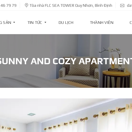
 46 79 79
Tòa nhà FLC SEA TOWER Quy Nhơn, Bình Định
da
G SẢN
TIN TỨC
DU LỊCH
THÀNH VIÊN
C
T
I
SUNNY AND COZY APARTMEN
N
D
Ự
Á
N
T
I
N
K
I
N
H
T
Ế