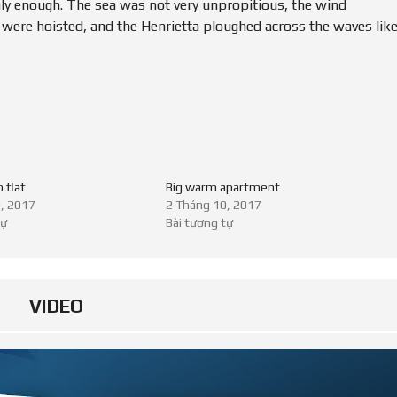
hly enough. The sea was not very unpropitious, the wind
s were hoisted, and the Henrietta ploughed across the waves lik
 flat
Big warm apartment
, 2017
2 Tháng 10, 2017
tự
Bài tương tự
VIDEO