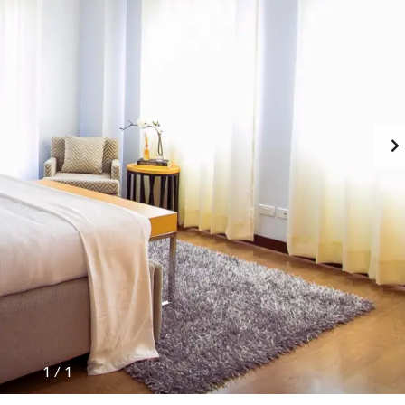
T
I
N
P
H
Á
P
L
Ý
1
/
1