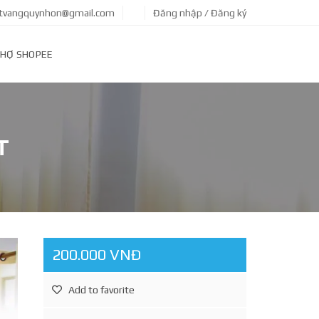
tvangquynhon@gmail.com
Đăng nhập / Đăng ký
HỢ SHOPEE
T
200.000 VNĐ
Add to favorite