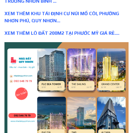
TRƯỜNG NHƠN BÌNH
…
XEM THÊM KHU TÁI ĐỊNH CƯ NÚI MỒ CÔI, PHƯỜNG
NHƠN PHÚ, QUY NHƠN…
XEM THÊM LÔ ĐẤT 200M2 TẠI PHƯỚC MỸ GIÁ RẺ….