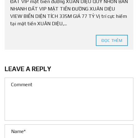
ĐẤT VIP mặt biển đường XUÂN DIỆU QUY NHƠN BÁN
NHANH ĐẤT VIP MẶT TIỀN ĐƯỜNG XUÂN DIỆU
VIEW BIỂN DIỆN TÍCH 335M GIÁ 77 TỶ Vị trí cực hiếm
tại mặt tiền XUÂN DIỆU,...
ĐỌC THÊM
LEAVE A REPLY