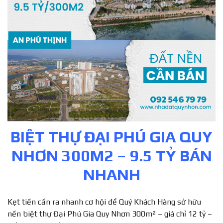
BIỆT THỰ ĐẠI PHÚ GIA QUY
NHƠN 300M2 – 9.5 TỶ BÁN
NHANH
Kẹt tiền cần ra nhanh cơ hội để Quý Khách Hàng sở hữu
nền biệt thự Đại Phú Gia Quy Nhơn 300m² – giá chỉ 12 tỷ –