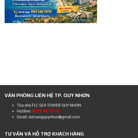
VĂN PHÒNG LIÊN HỆ TP. QUY NHƠN
Tòa nhà FLC SEA TOWER QUY NHƠN
Hotline:
0925 46 79 79
Email: datvangquynhon@gmail.com
TƯ VẤN VÀ HỖ TRỢ KHÁCH HÀNG