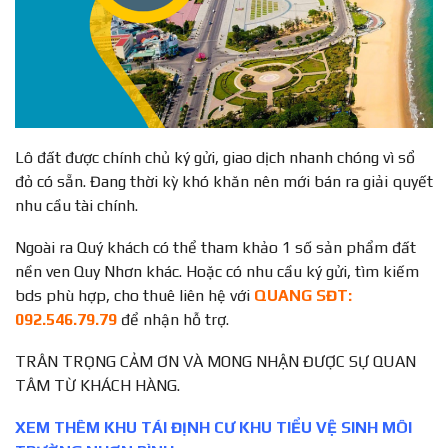
Lô đất được chính chủ ký gửi, giao dịch nhanh chóng vì sổ
đỏ có sẵn. Đang thời kỳ khó khăn nên mới bán ra giải quyết
nhu cầu tài chính.
Ngoài ra Quý khách có thể tham khảo 1 số sản phẩm đất
nền ven Quy Nhơn khác. Hoặc có nhu cầu ký gửi, tìm kiếm
bds phù hợp, cho thuê liên hệ với
QUANG SĐT:
092.546.79.79
để nhận hỗ trợ.
TRÂN TRỌNG CẢM ƠN VÀ MONG NHẬN ĐƯỢC SỰ QUAN
TÂM TỪ KHÁCH HÀNG.
X
EM THÊM KHU TÁI ĐỊNH CƯ KHU TIỂU VỆ SINH MÔI