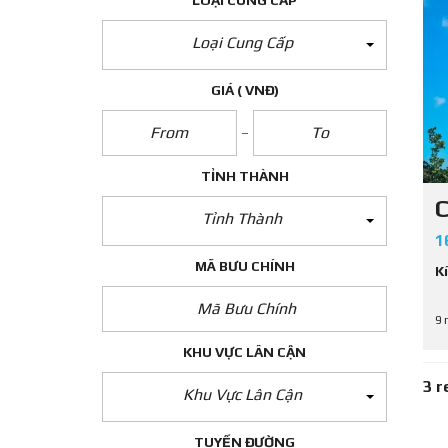
LOẠI CUNG CẤP
Loại Cung Cấp
GIÁ
( VNĐ)
TỈNH THÀNH
C
Tỉnh Thành
1
MÃ BƯU CHÍNH
K
9 
KHU VỰC LÂN CẬN
3 r
Khu Vực Lân Cận
TUYẾN ĐƯỜNG