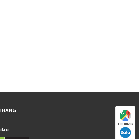
H HÀNG
Tìm đường
il.com