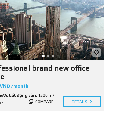
fessional brand new office
te
 VNĐ /month
hước bất động sản:
1200 m²
COMPARE
DETAILS
go