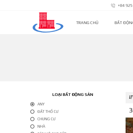
+84 925
TRANG CHỦ
BẤT ĐỘN
N
H
À
P
H
Ố
Đ
Ấ
T
LOẠI BẤT ĐỘNG SẢN
N
Ề
N
ANY
3
ĐẤT THỔ CƯ
N
CHUNG CƯ
H
À
NHÀ
Đ