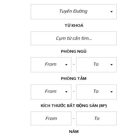
Tuyến Đường
TỪ KHOÁ
PHÒNG NGỦ
From
To
PHÒNG TẮM
From
To
KÍCH THƯỚC BẤT ĐỘNG SẢN
(M²)
NĂM