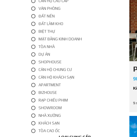
CĂN HỘ CAO CẤP
Ấ
T
VĂN PHÒNG
L
ĐẤT NỀN
Ẻ
ĐẤT LÀM KHO
C
BIỆT THỰ
H
MẶT BẰNG KINH DOANH
O
T
TÒA NHÀ
H
DỰ ÁN
U
Ê
SHOPHOUSE
P
CĂN HỘ CHUNG CƯ
CĂN HỘ KHÁCH SẠN
9
APARTMENT
K
BIZHOUSE
RẠP CHIẾU PHIM
9 
SHOWROOM
NHÀ XƯỞNG
KHÁCH SẠN
TÒA CAO ỐC