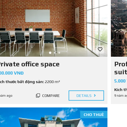
T
I
N
P
H
Á
P
L
Ý
rivate office space
Pro
sui
00.000 VNĐ
5.000
ích thước bất động sản:
2200 m²
Kích t
COMPARE
DETAILS
năm ago
9 năm a
CHO THUÊ