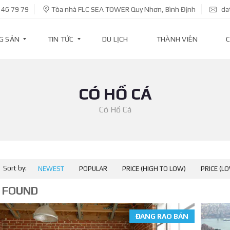
 46 79 79
Tòa nhà FLC SEA TOWER Quy Nhơn, Bình Định
da
G SẢN
TIN TỨC
DU LỊCH
THÀNH VIÊN
C
CÓ HỒ CÁ
T
I
N
Có Hồ Cá
D
Ự
Á
N
T
Sort by:
NEWEST
POPULAR
PRICE (HIGH TO LOW)
PRICE (L
I
N
K
 FOUND
I
N
H
ĐANG RAO BÁN
T
Ế