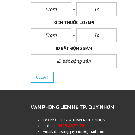
KÍCH THƯỚC LÔ
(M²)
ID BẤT ĐỘNG SẢN
CLEAR
VĂN PHÒNG LIÊN HỆ TP. QUY NHƠN
Tòa nhà FLC SEA TOWER QUY NHƠN
Hotline:
0925 46 79 79
Email: datvangquynhon@gmail.com