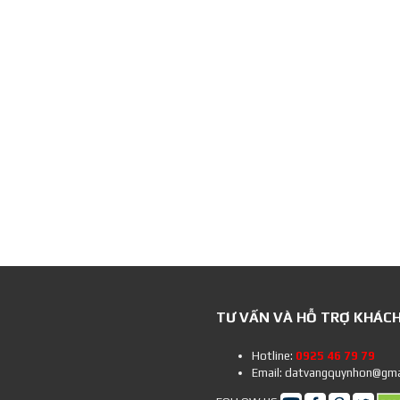
TƯ VẤN VÀ HỖ TRỢ KHÁC
Hotline:
0925 46 79 79
Email: datvangquynhon@gma