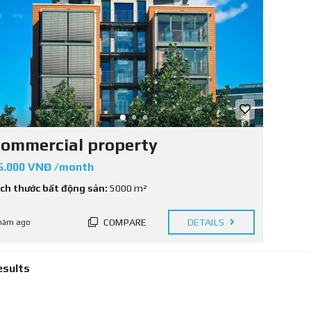
ommercial property
6.000 VNĐ /month
ích thước bất động sản:
5000 m²
COMPARE
DETAILS
năm ago
esults