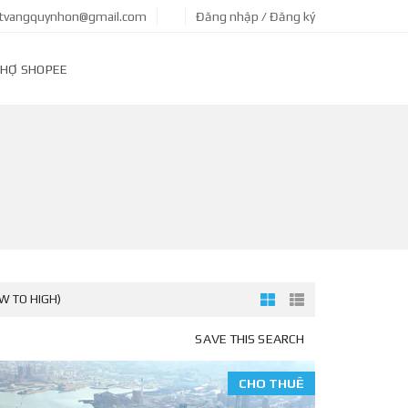
tvangquynhon@gmail.com
Đăng nhập / Đăng ký
HỢ SHOPEE
OW TO HIGH)
SAVE THIS SEARCH
CHO THUÊ