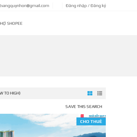
tvangquynhon@gmail.com
Đăng nhập / Đăng ký
HỢ SHOPEE
OW TO HIGH)
SAVE THIS SEARCH
CHO THUÊ