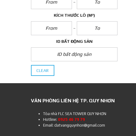
KÍCH THƯỚC LÔ
(M²)
ID BẤT ĐỘNG SẢN
CLEAR
VĂN PHÒNG LIÊN HỆ TP. QUY NHƠN
Tòa nhà FLC SEA TOWER QUY NHƠN
Hotline:
0925 46 79 79
Email: datvangquynhon@gmail.com