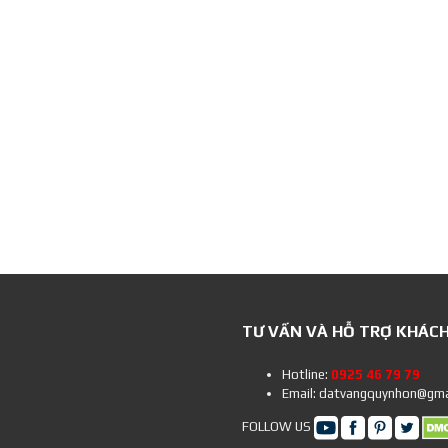
TƯ VẤN VÀ HỖ TRỢ KHÁC
Hotline:
0925 46 79 79
Email: datvangquynhon@gma
FOLLOW US