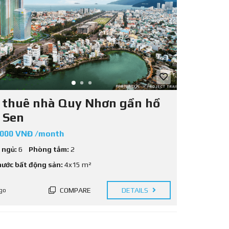
 thuê nhà Quy Nhơn gần hồ
 Sen
.000 VNĐ /month
 ngủ:
6
Phòng tắm:
2
hước bất động sản:
4x15 m²
COMPARE
DETAILS
go