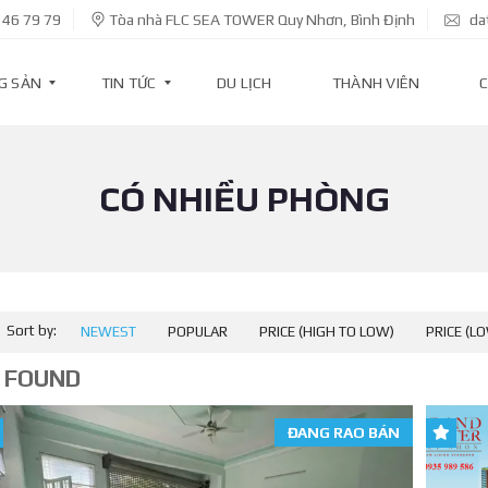
 46 79 79
Tòa nhà FLC SEA TOWER Quy Nhơn, Bình Định
da
G SẢN
TIN TỨC
DU LỊCH
THÀNH VIÊN
C
CÓ NHIỀU PHÒNG
T
I
N
D
Ự
Á
N
Sort by:
NEWEST
POPULAR
PRICE (HIGH TO LOW)
PRICE (L
T
I
 FOUND
N
K
I
N
ĐANG RAO BÁN
H
T
Ế