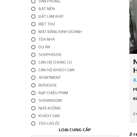
VĂN PHÒNG
Ấ
T
ĐẤT NỀN
L
ĐẤT LÀM KHO
Ẻ
BIỆT THỰ
C
MẶT BẰNG KINH DOANH
H
TÒA NHÀ
O
T
DỰ ÁN
H
U
SHOPHOUSE
Ê
CĂN HỘ CHUNG CƯ
CĂN HỘ KHÁCH SẠN
APARTMENT
8
BIZHOUSE
P
RẠP CHIẾU PHIM
K
SHOWROOM
NHÀ XƯỞNG
2 
KHÁCH SẠN
TÒA CAO ỐC
LOẠI CUNG CẤP
2 r