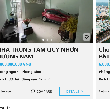
T
I
N
P
H
Á
P
L
Ý
NHÀ TRUNG TÂM QUY NHƠN
Cho
HƯỚNG NAM
Bàu
.000.000.000 VNĐ
6.000
hòng ngủ:
5
Phòng tắm:
3
Phòng
ích thước bất động sản:
120 m²
Kích t
COMPARE
DETAILS
năm ago
2 năm a
esults