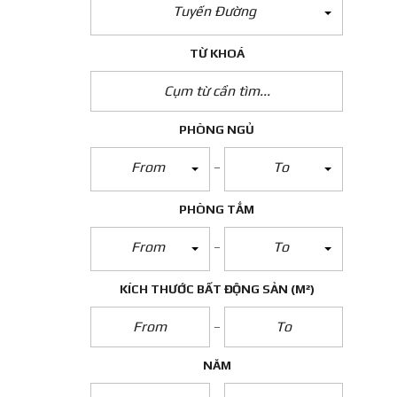
Tuyến Đường
TỪ KHOÁ
PHÒNG NGỦ
From
To
PHÒNG TẮM
From
To
KÍCH THƯỚC BẤT ĐỘNG SẢN
(M²)
NĂM