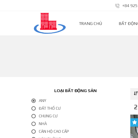
+84 925
TRANG CHỦ
BẤT ĐỘN
N
H
À
P
H
Ố
Đ
Ấ
LOẠI BẤT ĐỘNG SẢN
T
N
ANY
Ề
2
N
ĐẤT THỔ CƯ
CHUNG CƯ
N
NHÀ
H
À
CĂN HỘ CAO CẤP
Đ