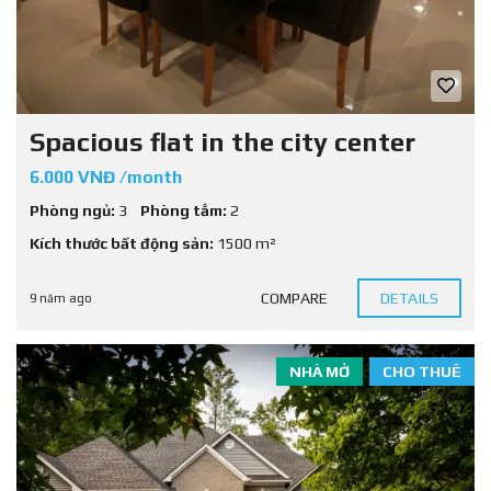
Spacious flat in the city center
6.000 VNĐ /month
Phòng ngủ:
3
Phòng tắm:
2
Kích thước bất động sản:
1500 m²
COMPARE
DETAILS
9 năm ago
NHÀ MỞ
CHO THUÊ