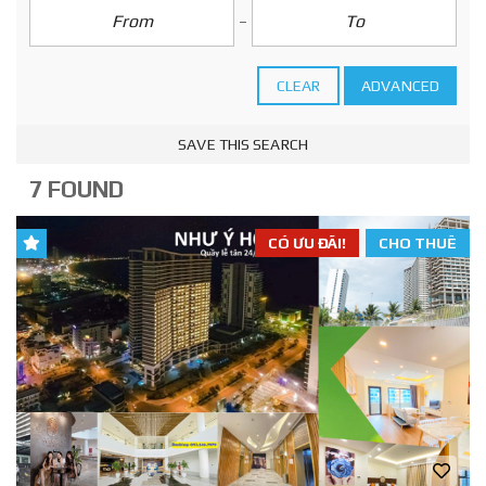
CLEAR
ADVANCED
SAVE THIS SEARCH
7 FOUND
CÓ ƯU ĐÃI!
CHO THUÊ