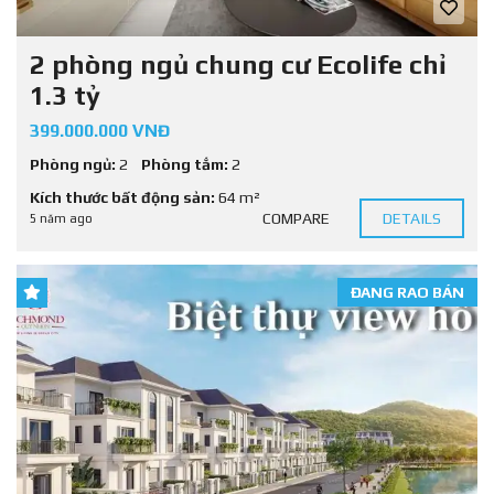
2 phòng ngủ chung cư Ecolife chỉ
1.3 tỷ
399.000.000 VNĐ
Phòng ngủ:
2
Phòng tắm:
2
Kích thước bất động sản:
64 m²
COMPARE
DETAILS
5 năm ago
ĐANG RAO BÁN