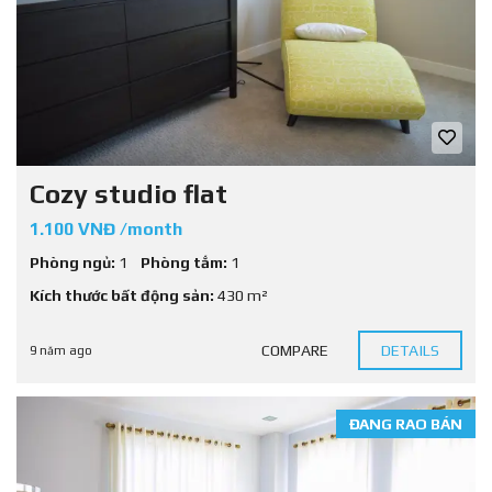
Cozy studio flat
1.100 VNĐ /month
Phòng ngủ:
1
Phòng tắm:
1
Kích thước bất động sản:
430 m²
COMPARE
DETAILS
9 năm ago
ĐANG RAO BÁN