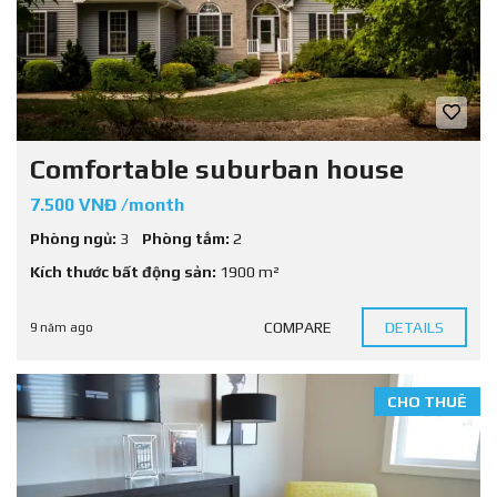
Comfortable suburban house
7.500 VNĐ /month
Phòng ngủ:
3
Phòng tắm:
2
Kích thước bất động sản:
1900 m²
COMPARE
DETAILS
9 năm ago
CHO THUÊ