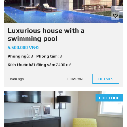
Luxurious house with a
swimming pool
5.500.000 VNĐ
Phòng ngủ:
3
Phòng tắm:
3
Kích thước bất động sản:
2400 m²
COMPARE
DETAILS
9 năm ago
CHO THUÊ