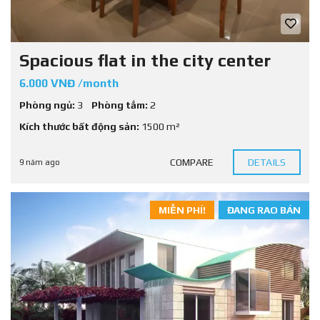
Spacious flat in the city center
6.000 VNĐ /month
Phòng ngủ:
3
Phòng tắm:
2
Kích thước bất động sản:
1500 m²
COMPARE
DETAILS
9 năm ago
MIỄN PHÍ!
ĐANG RAO BÁN