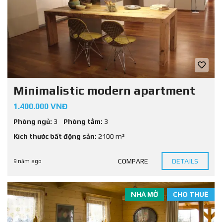
Minimalistic modern apartment
1.400.000 VNĐ
Phòng ngủ:
3
Phòng tắm:
3
Kích thước bất động sản:
2100 m²
COMPARE
DETAILS
9 năm ago
NHÀ MỞ
CHO THUÊ