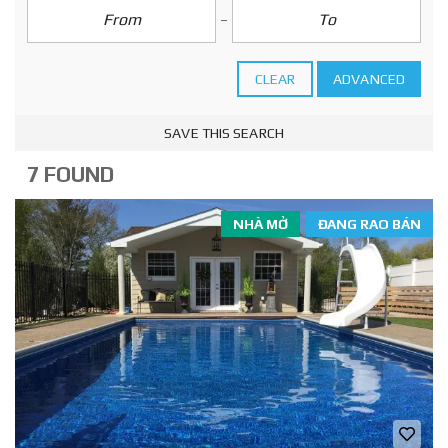
CLEAR
ADVANCED
SAVE THIS SEARCH
7 FOUND
NHÀ MỞ
ĐANG RAO BÁN