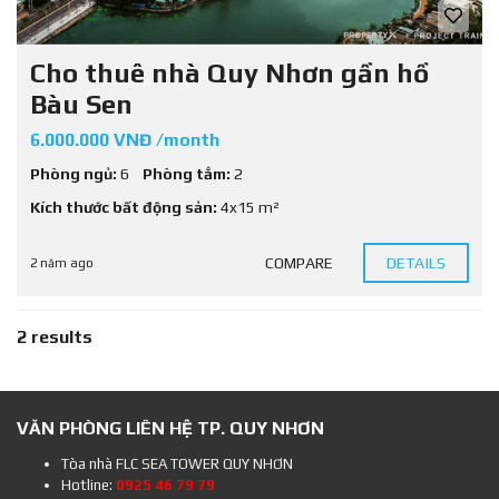
Cho thuê nhà Quy Nhơn gần hồ
Bàu Sen
6.000.000 VNĐ /month
Phòng ngủ:
6
Phòng tắm:
2
Kích thước bất động sản:
4x15 m²
COMPARE
DETAILS
2 năm ago
2 results
VĂN PHÒNG LIÊN HỆ TP. QUY NHƠN
Tòa nhà FLC SEA TOWER QUY NHƠN
Hotline:
0925 46 79 79