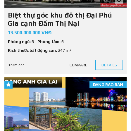
Biệt thự góc khu đô thị Đại Phú
Gia cạnh Đầm Thị Nại
13.500.000.000 VNĐ
Phòng ngủ:
6
Phòng tắm:
6
Kích thước bất động sản:
247 m²
COMPARE
DETAILS
3 năm ago
ĐANG RAO BÁN