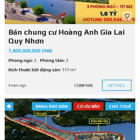
Bán chung cư Hoàng Anh Gia Lai
Quy Nhơn
1.800.000.000 VNĐ
Phòng ngủ:
3
Phòng tắm:
3
Kích thước bất động sản:
117 m²
COMPARE
DETAILS
4 năm ago
ĐANG RAO BÁN
CÓ ƯU ĐÃI!
CHO THUÊ