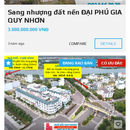
Sang nhượng đất nền ĐẠI PHÚ GIA
QUY NHƠN
3.000.000.000 VNĐ
COMPARE
DETAILS
3 năm ago
ĐANG RAO BÁN
CÓ ƯU ĐÃI!