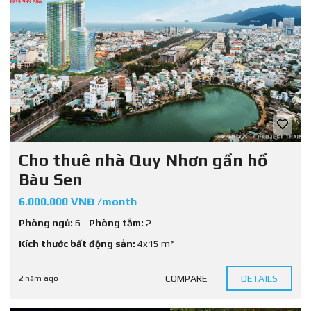
Cho thuê nhà Quy Nhơn gần hồ
Bàu Sen
6.000.000 VNĐ /month
Phòng ngủ:
6
Phòng tắm:
2
Kích thước bất động sản:
4x15 m²
COMPARE
DETAILS
2 năm ago