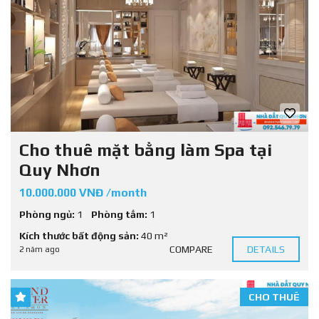
Cho thuê mặt bằng làm Spa tại
Quy Nhơn
10.000.000 VNĐ /month
Phòng ngủ:
1
Phòng tắm:
1
Kích thước bất động sản:
40 m²
COMPARE
DETAILS
2 năm ago
CHO THUÊ