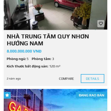
NHÀ TRUNG TÂM QUY NHƠN
HƯỚNG NAM
8.000.000.000 VNĐ
Phòng ngủ:
5
Phòng tắm:
3
Kích thước bất động sản:
120 m²
COMPARE
DETAILS
2 năm ago
ĐANG RAO BÁN