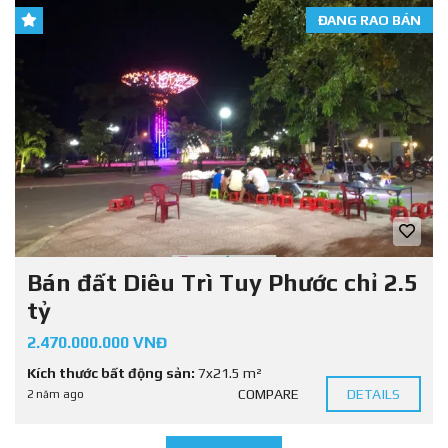
ĐANG RAO BÁN
Bán đất Diêu Trì Tuy Phước chỉ 2.5
tỷ
2.470.000.000 VNĐ
Kích thước bất động sản:
7x21.5 m²
COMPARE
DETAILS
2 năm ago