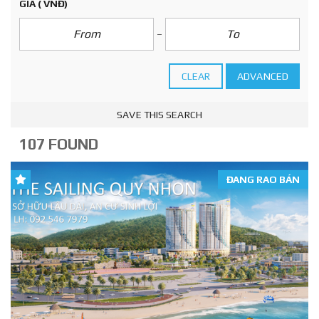
GIÁ
( VNĐ)
CLEAR
ADVANCED
SAVE THIS SEARCH
107 FOUND
ĐANG RAO BÁN