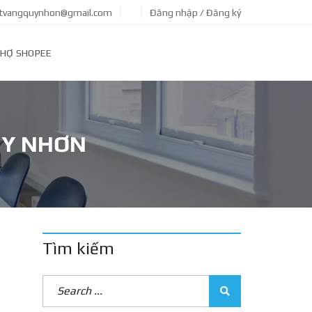
tvangquynhon@gmail.com
Đăng nhập / Đăng ký
HỢ SHOPEE
UY NHƠN
Tìm kiếm