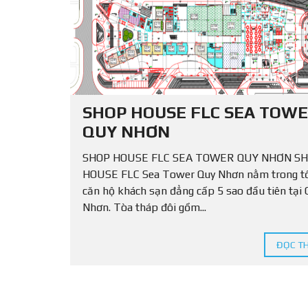
Ấ
T
L
Ẻ
C
H
O
T
SHOP HOUSE FLC SEA TOW
H
U
QUY NHƠN
Ê
SHOP HOUSE FLC SEA TOWER QUY NHƠN S
HOUSE FLC Sea Tower Quy Nhơn nằm trong t
căn hộ khách sạn đẳng cấp 5 sao đầu tiên tại 
Nhơn. Tòa tháp đôi gồm...
ĐỌC T