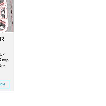
T
I
N
P
H
Á
P
L
ER
Ý
HOP
ổ hợp
Quy
HÊM