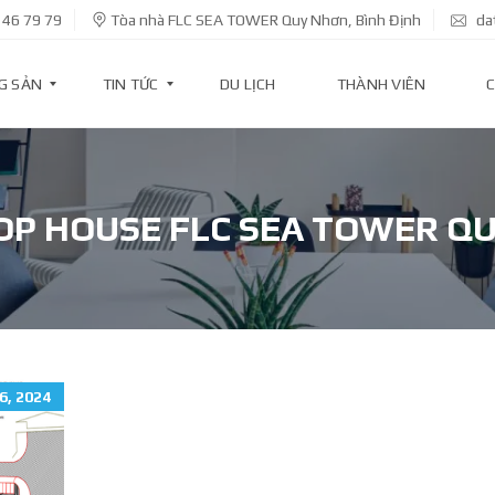
 46 79 79
Tòa nhà FLC SEA TOWER Quy Nhơn, Bình Định
da
G SẢN
TIN TỨC
DU LỊCH
THÀNH VIÊN
C
T
I
OP HOUSE FLC SEA TOWER Q
N
D
Ự
Á
N
T
I
N
6, 2024
K
I
N
H
T
Ế