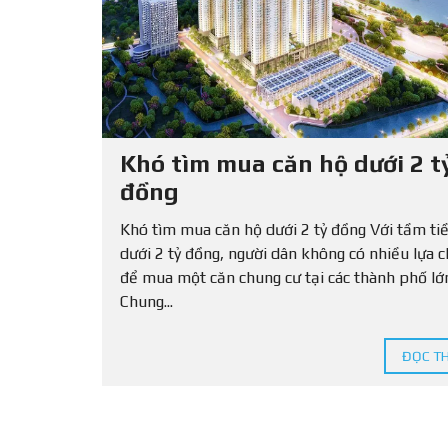
Ấ
T
L
Ẻ
C
H
O
T
Khó tìm mua căn hộ dưới 2 t
H
U
đồng
Ê
Khó tìm mua căn hộ dưới 2 tỷ đồng Với tầm ti
dưới 2 tỷ đồng, người dân không có nhiều lựa 
để mua một căn chung cư tại các thành phố lớ
Chung...
ĐỌC T