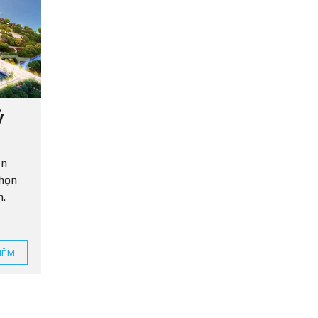
T
I
N
P
H
Á
P
L
ỷ
Ý
ền
chọn
n.
HÊM