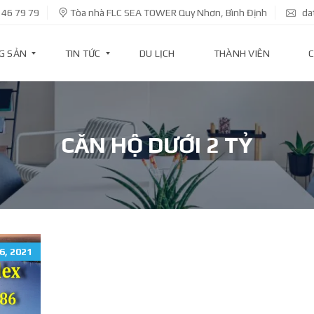
 46 79 79
Tòa nhà FLC SEA TOWER Quy Nhơn, Bình Định
da
G SẢN
TIN TỨC
DU LỊCH
THÀNH VIÊN
C
T
I
CĂN HỘ DƯỚI 2 TỶ
N
D
Ự
Á
N
T
I
N
6, 2021
K
I
N
H
T
Ế