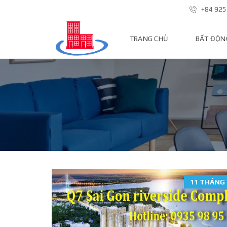
+84 925
TRANG CHỦ
BẤT ĐỘN
N
H
À
P
H
Ố
Đ
Ấ
T
N
Ề
N
11 THÁNG 
N
H
À
Đ