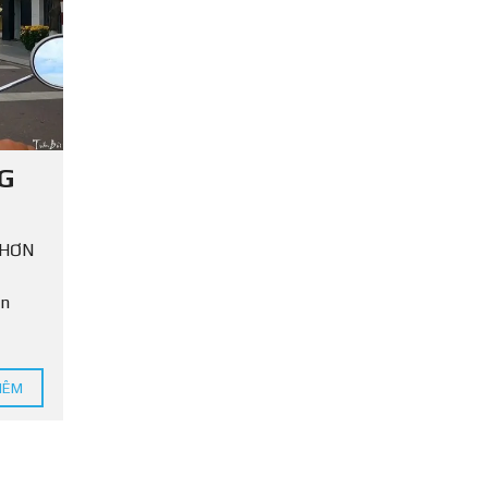
T
I
N
P
H
Á
P
L
G
Ý
NHƠN
ăn
HÊM