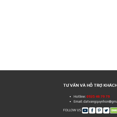
TƯ VẤN VÀ HỖ TRỢ KHÁC
Hotline:
0925 46 79 79
Email: datvangquynhon@gma
FOLLOW US