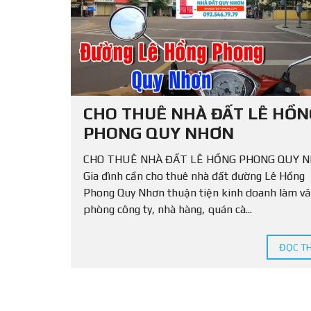
Ấ
T
L
Ẻ
C
H
O
T
CHO THUÊ NHÀ ĐẤT LÊ HỒN
H
U
PHONG QUY NHƠN
Ê
CHO THUÊ NHÀ ĐẤT LÊ HỒNG PHONG QUY 
Gia đình cần cho thuê nhà đất đường Lê Hồng
Phong Quy Nhơn thuận tiện kinh doanh làm v
phòng công ty, nhà hàng, quán cà...
ĐỌC T