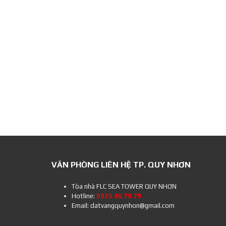
VĂN PHÒNG LIÊN HỆ TP. QUY NHƠN
Tòa nhà FLC SEA TOWER QUY NHƠN
Hotline:
0925 46 79 79
Email: datvangquynhon@gmail.com