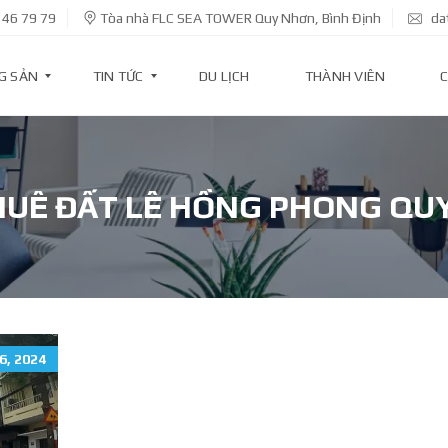
 46 79 79
Tòa nhà FLC SEA TOWER Quy Nhơn, Bình Định
da
G SẢN
TIN TỨC
DU LỊCH
THÀNH VIÊN
C
T
I
HUÊ ĐẤT LÊ HỒNG PHONG QU
N
D
Ự
Á
N
T
I
N
6, 2024
K
I
N
H
T
Ế