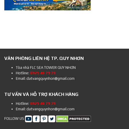
VĂN PHÒNG LIÊN HỆ TP. QUY NHƠN
Tòa nhà FLC SEA TOWER QUY NHƠN
Hotline:
0925 46 79 79
Email: datvangquynhon@gmail.com
TƯ VẤN VÀ HỖ TRỢ KHÁCH HÀNG
Hotline:
0925 46 79 79
Email: datvangquynhon@gmail.com
FOLLOW US