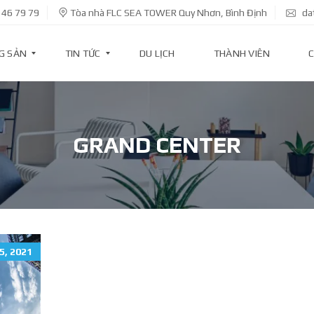
 46 79 79
Tòa nhà FLC SEA TOWER Quy Nhơn, Bình Định
da
G SẢN
TIN TỨC
DU LỊCH
THÀNH VIÊN
C
T
I
GRAND CENTER
N
D
Ự
Á
N
T
I
N
5, 2021
K
I
N
H
T
Ế