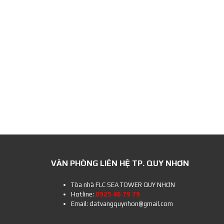
VĂN PHÒNG LIÊN HỆ TP. QUY NHƠN
Tòa nhà FLC SEA TOWER QUY NHƠN
Hotline:
0925 46 79 79
Email: datvangquynhon@gmail.com