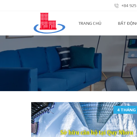
+84 925
TRANG CHỦ
BẤT ĐỘN
N
H
À
P
H
Ố
Đ
Ấ
T
N
Ề
N
4 THÁNG 
N
H
À
Đ