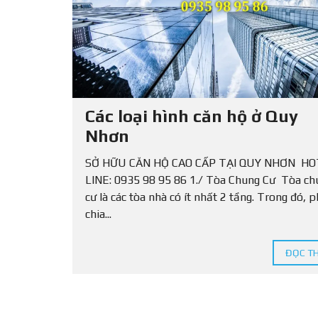
Ấ
T
L
Ẻ
C
H
O
T
Các loại hình căn hộ ở Quy
H
U
Nhơn
Ê
SỞ HỮU CĂN HỘ CAO CẤP TẠI QUY NHƠN HO
LINE: 0935 98 95 86 1./ Tòa Chung Cư Tòa ch
cư là các tòa nhà có ít nhất 2 tầng. Trong đó, 
chia...
ĐỌC T