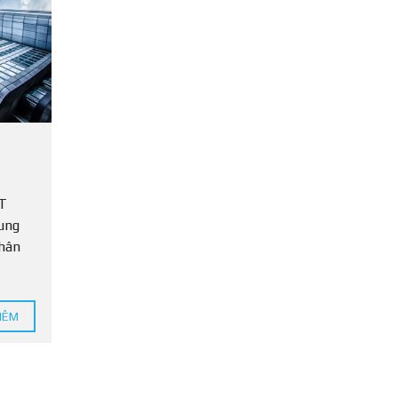
T
I
N
P
H
Á
P
L
Ý
T
ung
phân
HÊM