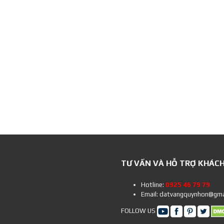
TƯ VẤN VÀ HỖ TRỢ KHÁC
Hotline:
0925 46 79 79
Email: datvangquynhon@gma
FOLLOW US