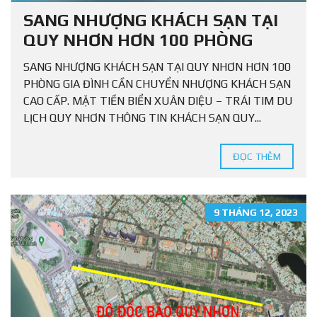
SANG NHƯỢNG KHÁCH SẠN TẠI
QUY NHƠN HƠN 100 PHÒNG
SANG NHƯỢNG KHÁCH SẠN TẠI QUY NHƠN HƠN 100
PHÒNG GIA ĐÌNH CẦN CHUYỂN NHƯỢNG KHÁCH SẠN
CAO CẤP. MẶT TIỀN BIỂN XUÂN DIỆU – TRÁI TIM DU
LỊCH QUY NHƠN THÔNG TIN KHÁCH SẠN QUY...
ĐỌC THÊM
9 THÁNG 12, 2023