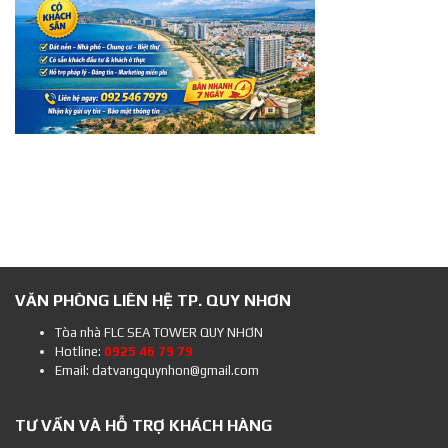
VĂN PHÒNG LIÊN HỆ TP. QUY NHƠN
Tòa nhà FLC SEA TOWER QUY NHƠN
Hotline:
0925 46 79 79
Email: datvangquynhon@gmail.com
TƯ VẤN VÀ HỖ TRỢ KHÁCH HÀNG