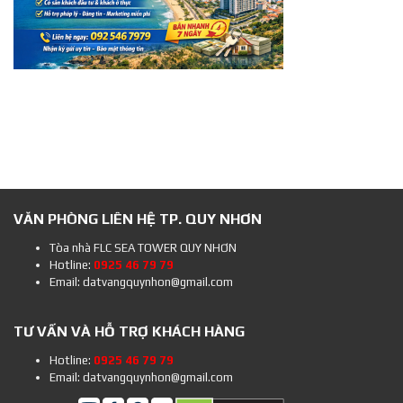
VĂN PHÒNG LIÊN HỆ TP. QUY NHƠN
Tòa nhà FLC SEA TOWER QUY NHƠN
Hotline:
0925 46 79 79
Email: datvangquynhon@gmail.com
TƯ VẤN VÀ HỖ TRỢ KHÁCH HÀNG
Hotline:
0925 46 79 79
Email: datvangquynhon@gmail.com