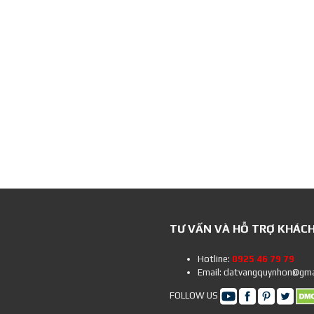
TƯ VẤN VÀ HỖ TRỢ KHÁC
Hotline:
0925 46 79 79
Email: datvangquynhon@gma
FOLLOW US