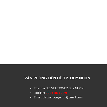
VĂN PHÒNG LIÊN HỆ TP. QUY NHƠN
Tòa nhà FLC SEA TOWER QUY NHƠN
Hotline:
0925 46 79 79
Email: datvangquynhon@gmail.com