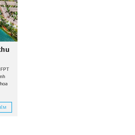
T
I
N
P
H
Á
P
L
khu
Ý
ợ FPT
ỉnh
khoa
HÊM