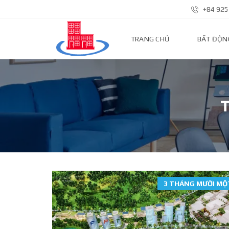
+84 925
TRANG CHỦ
BẤT ĐỘN
N
H
À
P
H
Ố
Đ
Ấ
T
N
Ề
N
3 THÁNG MƯỜI MỘT
N
H
À
Đ