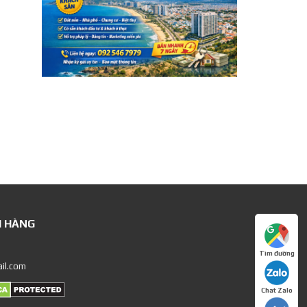
H HÀNG
Tìm đường
il.com
Chat Zalo