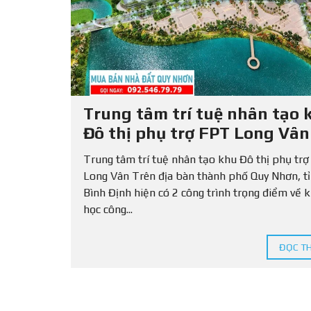
Ấ
T
L
Ẻ
C
H
O
T
Trung tâm trí tuệ nhân tạo 
H
U
Đô thị phụ trợ FPT Long Vân
Ê
Trung tâm trí tuệ nhân tạo khu Đô thị phụ tr
Long Vân Trên địa bàn thành phố Quy Nhơn, t
Bình Định hiện có 2 công trình trọng điểm về 
học công...
ĐỌC T