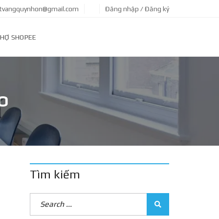
tvangquynhon@gmail.com
Đăng nhập / Đăng ký
HỢ SHOPEE
O
Tìm kiếm