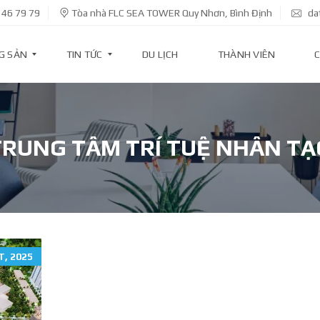
 46 79 79
Tòa nhà FLC SEA TOWER Quy Nhơn, Bình Định
da
G SẢN
TIN TỨC
DU LỊCH
THÀNH VIÊN
C
T
I
TRUNG TÂM TRÍ TUỆ NHÂN TẠ
N
D
Ự
Á
N
T
I
N
, 2025
K
I
N
H
T
Ế