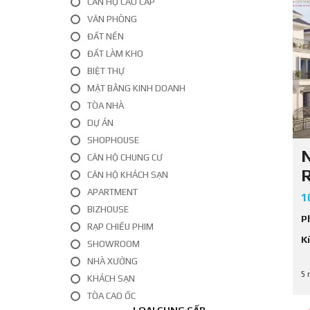
CĂN HỘ CAO CẤP
Ấ
T
VĂN PHÒNG
L
ĐẤT NỀN
Ẻ
ĐẤT LÀM KHO
C
BIỆT THỰ
H
MẶT BẰNG KINH DOANH
O
T
TÒA NHÀ
H
DỰ ÁN
U
Ê
SHOPHOUSE
N
CĂN HỘ CHUNG CƯ
CĂN HỘ KHÁCH SẠN
APARTMENT
1
BIZHOUSE
P
RẠP CHIẾU PHIM
K
SHOWROOM
NHÀ XƯỞNG
5 
KHÁCH SẠN
TÒA CAO ỐC