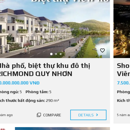
T
I
N
P
H
Á
P
L
Ý
hà phố, biệt thự khu đô thị
Sho
RICHMOND QUY NHƠN
Viê
0.000.000.000 VNĐ
7.500
hòng ngủ:
5
Phòng tắm:
5
Phòng
ích thước bất động sản:
290 m²
Kích t
COMPARE
DETAILS
năm ago
5 năm a