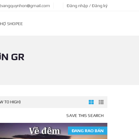
tvangquynhon@gmail.com
Đăng nhập / Đăng ký
HỢ SHOPEE
ƠN GR
OW TO HIGH)
SAVE THIS SEARCH
ĐANG RAO BÁN