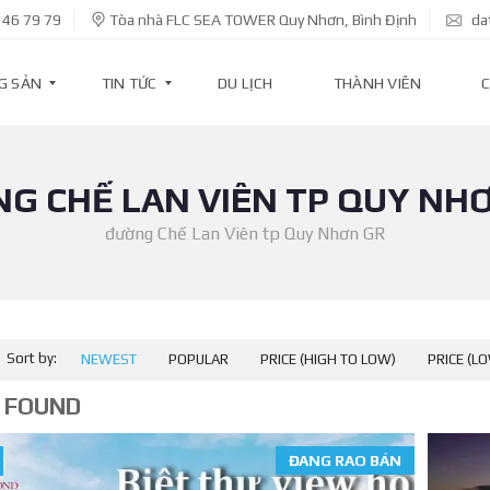
 46 79 79
Tòa nhà FLC SEA TOWER Quy Nhơn, Bình Định
da
G SẢN
TIN TỨC
DU LỊCH
THÀNH VIÊN
C
G CHẾ LAN VIÊN TP QUY NH
T
I
N
đường Chế Lan Viên tp Quy Nhơn GR
D
Ự
Á
N
T
Sort by:
NEWEST
POPULAR
PRICE (HIGH TO LOW)
PRICE (L
I
N
K
 FOUND
I
N
H
ĐANG RAO BÁN
T
Ế