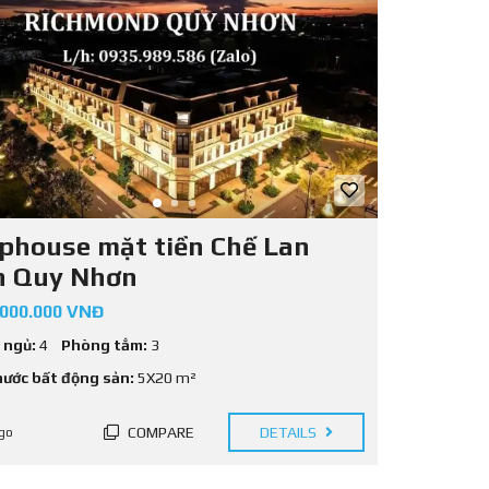
phouse mặt tiền Chế Lan
n Quy Nhơn
.000.000 VNĐ
 ngủ:
4
Phòng tắm:
3
hước bất động sản:
5X20 m²
COMPARE
DETAILS
go