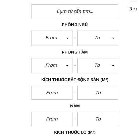
3 r
PHÒNG NGỦ
From
To
PHÒNG TẮM
From
To
KÍCH THƯỚC BẤT ĐỘNG SẢN
(M²)
NĂM
KÍCH THƯỚC LÔ
(M²)