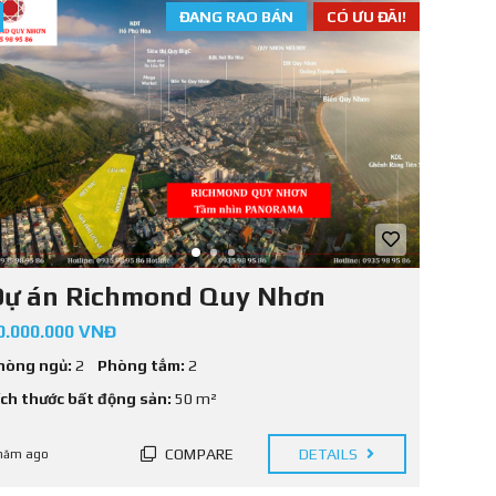
ĐANG RAO BÁN
CÓ ƯU ĐÃI!
Dự án Richmond Quy Nhơn
0.000.000 VNĐ
hòng ngủ:
2
Phòng tắm:
2
ích thước bất động sản:
50 m²
COMPARE
DETAILS
năm ago