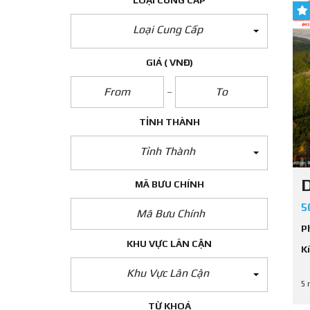
LOẠI CUNG CẤP
Loại Cung Cấp
GIÁ
( VNĐ)
TỈNH THÀNH
Tỉnh Thành
MÃ BƯU CHÍNH
5
P
KHU VỰC LÂN CẬN
K
Khu Vực Lân Cận
5 
TỪ KHOÁ