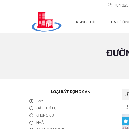
+84 925
TRANG CHỦ
BẤT ĐỘN
ĐƯỜN
N
H
À
P
H
Ố
Đ
Ấ
T
LOẠI BẤT ĐỘNG SẢN
N
Ề
N
ANY
3
ĐẤT THỔ CƯ
N
CHUNG CƯ
H
À
NHÀ
Đ