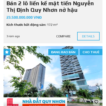
Bán 2 lô liền kề mặt tiền Nguyễn
Thị Định Quy Nhơn nở hậu
23.500.000.000 VNĐ
Kích thước bất động sản:
172 m²
COMPARE
DETAILS
3 năm ago
ĐANG RAO BÁN
CHO THUÊ