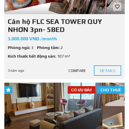
Căn hộ FLC SEA TOWER QUY
NHƠN 3pn- 5BED
3.000.000 VNĐ /month
Phòng ngủ:
3
Phòng tắm:
2
Kích thước bất động sản:
107 m²
COMPARE
DETAILS
3 năm ago
CÓ ƯU ĐÃI!
CHO THUÊ