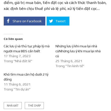
điểm, giá trị mua bán, tiền đặt cọc và cách thức thanh toán,
xác định bên chịu thuế phí và lệ phí, xử lý tiền đặt cọc…
Share on Facebook
Tweet
Có liên quan
Các lưu ý và thủ tục pháp lý mà
Những lưu ý khi mua lại nhà
người mua BĐS cần biết
cũNhững lưu ý khi mua lại nhà
17 Tháng 7, 2023
cũ
Trong "Nhà đất lẻ"
25 Tháng 6, 2021
Trong "Tin kinh tế"
Khó tìm mua căn hộ dưới 2 tỷ
đồng
11 Tháng 6, 2021
Trong "Tin dự án"
NHÀ ĐẤT
THẾ CHẤP