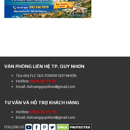
VĂN PHÒNG LIÊN HỆ TP. QUY NHƠN
Tòa nhà FLC SEA TOWER QUY NHƠN
Hotline:
0925 46 79 79
Email: datvangquynhon@gmail.com
TƯ VẤN VÀ HỖ TRỢ KHÁCH HÀNG
Hotline:
0925 46 79 79
Email: datvangquynhon@gmail.com
FOLLOW US