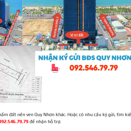
hẩm đất nền ven Quy Nhơn khác. Hoặc có nhu cầu ký gửi, tìm k
92.546.79.79
để nhận hỗ trợ.