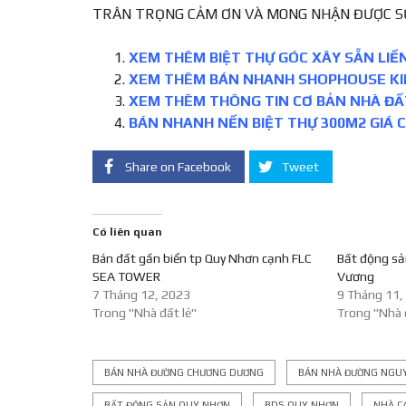
TRÂN TRỌNG CẢM ƠN VÀ MONG NHẬN ĐƯỢC S
XEM THÊM BIỆT THỰ GÓC XÂY SẴN LIỀ
XEM THÊM BÁN NHANH SHOPHOUSE KI
XEM THÊM THÔNG TIN CƠ BẢN NHÀ ĐẤ
BÁN NHANH NỀN BIỆT THỰ 300M2 GIÁ CH
Share on Facebook
Tweet
Có liên quan
Bán đất gần biển tp Quy Nhơn cạnh FLC
Bất động s
SEA TOWER
Vương
7 Tháng 12, 2023
9 Tháng 11,
Trong "Nhà đất lẻ"
Trong "Nhà 
BÁN NHÀ ĐƯỜNG CHƯƠNG DƯƠNG
BÁN NHÀ ĐƯỜNG NGUY
BẤT ĐỘNG SẢN QUY NHƠN
BDS QUY NHƠN
NHÀ C