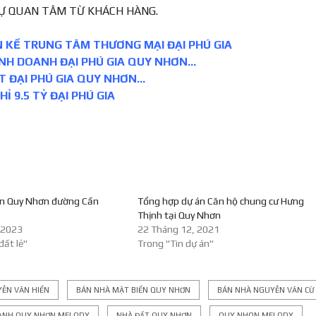
Ự QUAN TÂM TỪ KHÁCH HÀNG.
N KỀ TRUNG TÂM THƯƠNG MẠI ĐẠI PHÚ GIA
NH DOANH ĐẠI PHÚ GIA QUY NHƠN…
T ĐẠI PHÚ GIA QUY NHƠN…
Ỉ 9.5 TỶ ĐẠI PHÚ GIA
ản Quy Nhơn đường Cần
Tổng hợp dự án Căn hộ chung cư Hưng
Thịnh tại Quy Nhơn
 2023
22 Tháng 12, 2021
đất lẻ"
Trong "Tin dự án"
ỄN VĂN HIỂN
BÁN NHÀ MẶT BIỂN QUY NHƠN
BÁN NHÀ NGUYỄN VĂN CỪ
ẠNH QUY NHƠN MELODY
NHÀ ĐẤT QUY NHƠN
QUY NHON MELODY