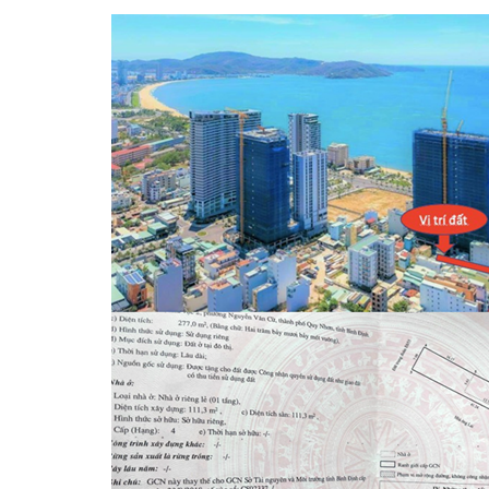
Ấ
T
L
Ẻ
C
H
O
T
H
U
Ê