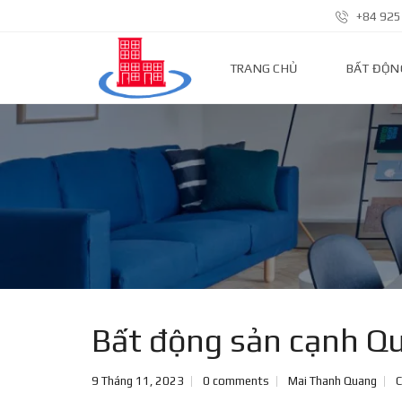
+84 925
TRANG CHỦ
BẤT ĐỘN
N
H
À
P
H
Ố
Đ
Ấ
T
N
Ề
N
Bất động sản cạnh Q
N
H
9 Tháng 11, 2023
0 comments
Mai Thanh Quang
C
À
Đ