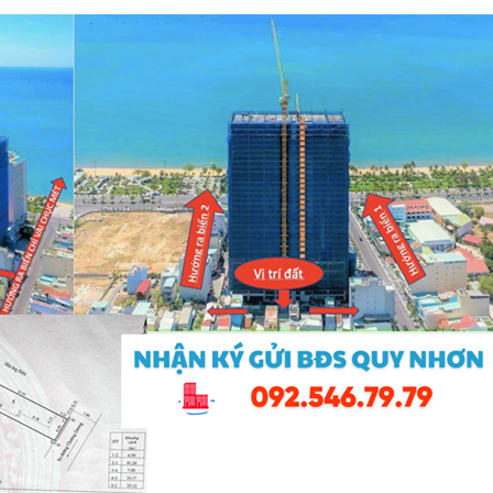
T
I
N
P
H
Á
P
L
Ý