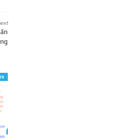
next
Cần
ng
26