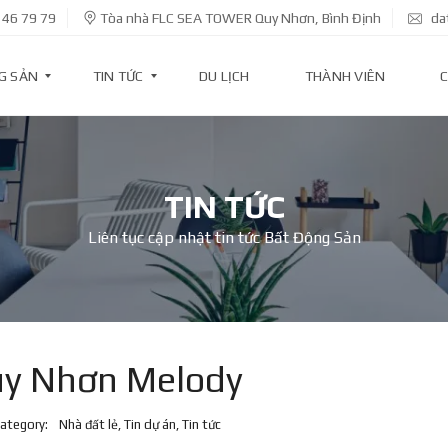
 46 79 79
Tòa nhà FLC SEA TOWER Quy Nhơn, Bình Định
da
G SẢN
TIN TỨC
DU LỊCH
THÀNH VIÊN
C
T
I
TIN TỨC
N
D
Liên tục cập nhật tin tức Bất Động Sản
Ự
Á
N
T
I
N
K
uy Nhơn Melody
I
N
H
ategory:
Nhà đất lẻ
,
Tin dự án
,
Tin tức
T
Ế