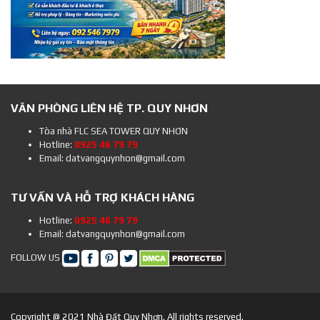
VĂN PHÒNG LIÊN HỆ TP. QUY NHƠN
Tòa nhà FLC SEA TOWER QUY NHƠN
Hotline:
0925 46 79 79
Email: datvangquynhon@gmail.com
TƯ VẤN VÀ HỖ TRỢ KHÁCH HÀNG
Hotline:
0925 46 79 79
Email: datvangquynhon@gmail.com
FOLLOW US
Copyright @ 2021 Nhà Đất Quy Nhơn. All rights reserved.