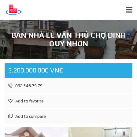
BÁN NHÀ LÊ VĂN THỦ CHỢ DINH
QUY NHƠN
3.200.000.000 VNĐ
092.546.79.79
Add to favorite
Add to compare