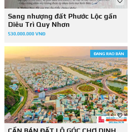
Sang nhượng đất Phước Lộc gần
Diêu Trì Quy Nhơn
530.000.000 VNĐ
ĐANG RAO BÁN
CẦN BÁN ĐẤT LÔ GÓC CHỢ DINH