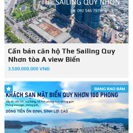
Cần bán căn hộ The Sailing Quy
Nhơn tòa A view Biển
3.500.000.000 VNĐ
ĐANG RAO BÁN