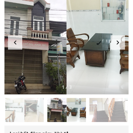
1
/
3