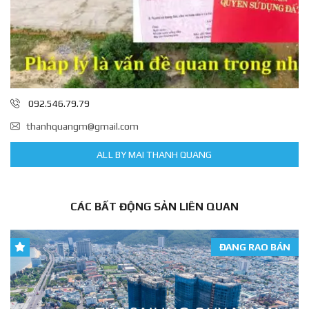
092.546.79.79
thanhquangm@gmail.com
ALL BY MAI THANH QUANG
CÁC BẤT ĐỘNG SẢN LIÊN QUAN
ĐANG RAO BÁN