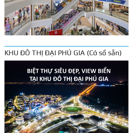
KHU ĐÔ THỊ ĐẠI PHÚ GIA (Có sổ sẵn)