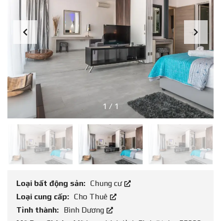
1
/
1
Loại bất động sản:
Chung cư
Loại cung cấp:
Cho Thuê
Tỉnh thành:
Bình Dương