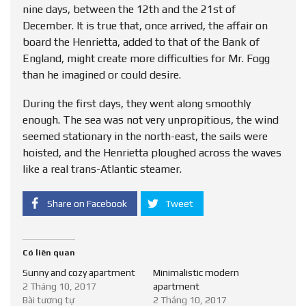
nine days, between the 12th and the 21st of
December. It is true that, once arrived, the affair on
board the Henrietta, added to that of the Bank of
England, might create more difficulties for Mr. Fogg
than he imagined or could desire.
During the first days, they went along smoothly
enough. The sea was not very unpropitious, the wind
seemed stationary in the north-east, the sails were
hoisted, and the Henrietta ploughed across the waves
like a real trans-Atlantic steamer.
Share on Facebook
Tweet
Có liên quan
Sunny and cozy apartment
Minimalistic modern
2 Tháng 10, 2017
apartment
Bài tương tự
2 Tháng 10, 2017