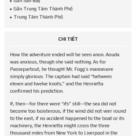
Gần Sân Bay
Gần Trung Tâm Thành Phố
Trung Tâm Thành Phố
CHI TIẾT
How the adventure ended will be seen anon. Aouda
was anxious, though she said nothing. As for
Passepartout, he thought Mr. Fogg’s manoeuvre
simply glorious. The captain had said “between
eleven and twelve knots,” and the Henrietta
confirmed his prediction.
If, then—for there were “ifs” still—the sea did not
become too boisterous, if the wind did not veer round
to the east, if no accident happened to the boat or its
machinery, the Henrietta might cross the three
thousand miles from New York to Liverpool in the