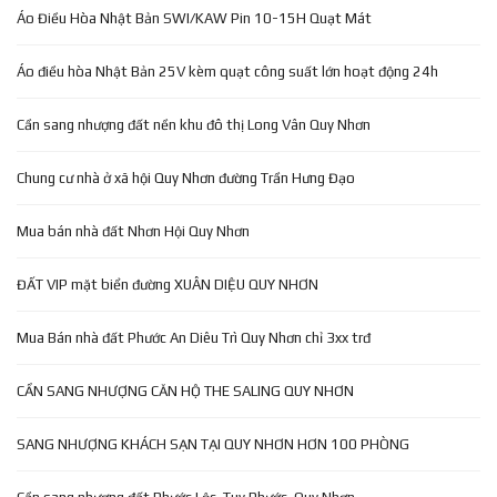
Áo Điều Hòa Nhật Bản SWI/KAW Pin 10-15H Quạt Mát
Áo điều hòa Nhật Bản 25V kèm quạt công suất lớn hoạt động 24h
Cần sang nhượng đất nền khu đô thị Long Vân Quy Nhơn
Chung cư nhà ở xã hội Quy Nhơn đường Trần Hưng Đạo
Mua bán nhà đất Nhơn Hội Quy Nhơn
ĐẤT VIP mặt biển đường XUÂN DIỆU QUY NHƠN
Mua Bán nhà đất Phước An Diêu Trì Quy Nhơn chỉ 3xx trđ
CẦN SANG NHƯỢNG CĂN HỘ THE SALING QUY NHƠN
SANG NHƯỢNG KHÁCH SẠN TẠI QUY NHƠN HƠN 100 PHÒNG