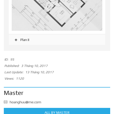
Plan II
ID:
95
Published:
3 Tháng 10, 2017
Last Update:
13 Tháng 10, 2017
Views:
1120
Master
hoanghuu@me.com
ALL BY MASTER