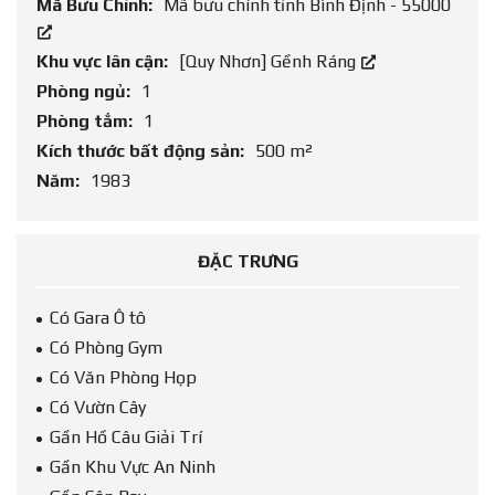
Mã Bưu Chính:
Mã bưu chính tỉnh Bình Định - 55000
Khu vực lân cận:
[Quy Nhơn] Gềnh Ráng
Phòng ngủ:
1
Phòng tắm:
1
Kích thước bất động sản:
500 m²
Năm:
1983
ĐẶC TRƯNG
Có Gara Ô tô
Có Phòng Gym
Có Văn Phòng Họp
Có Vườn Cây
Gần Hồ Câu Giải Trí
Gần Khu Vực An Ninh