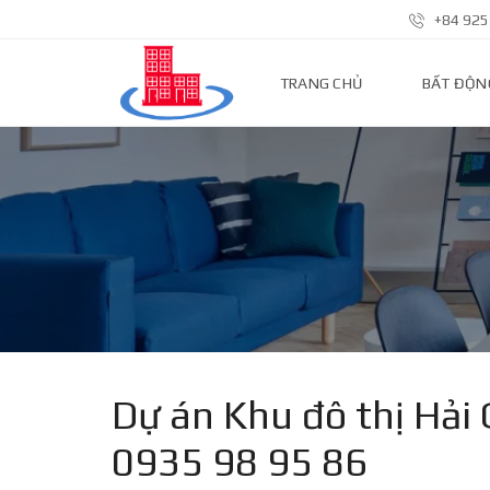
+84 925
TRANG CHỦ
BẤT ĐỘN
N
H
À
P
H
Ố
Đ
Ấ
T
N
Ề
N
Dự án Khu đô thị Hải 
N
0935 98 95 86
H
À
Đ