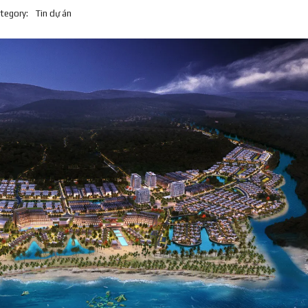
tegory:
Tin dự án
T
I
N
P
H
Á
P
L
Ý