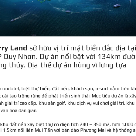
rry Land
sở hữu vị trí mặt biển đắc địa tạ
TP Quy Nhơn. Dự án nổi bật với 134km đư
g thủy. Địa thế dự án hùng vĩ lưng tựa
ondotel, biệt thự biển, đất nền, khách sạn, resort nằm trên k
cải tạo trồng rừng để phát triển sinh thái. Mục tiêu dự án là xâ
 giải trí cao cấp, khu sân golf, khu dịch vụ vui chơi giải trí, khu
 văn hóa dân gian.
hu đất nền xây biệt thự có diện tích 240 – 350 m2, hơn 1.000 
i 1,5km nối liền Mũi Tấn với bán đảo Phương Mai và hệ thống 