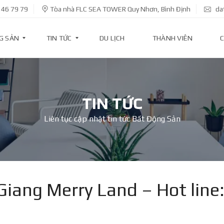
 46 79 79
Tòa nhà FLC SEA TOWER Quy Nhơn, Bình Định
da
G SẢN
TIN TỨC
DU LỊCH
THÀNH VIÊN
C
T
I
TIN TỨC
N
D
Liên tục cập nhật tin tức Bất Động Sản
Ự
Á
N
T
I
N
K
Giang Merry Land – Hot line
I
N
H
T
Ế