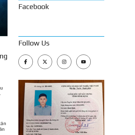
Facebook
Follow Us
i
ờng
hu
y
căn
sân