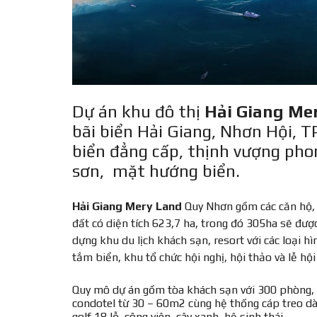
Dự án khu đô thị
Hải Giang Me
bãi biển Hải Giang, Nhơn Hội, 
biển đẳng cấp, thịnh vượng phon
sơn, mặt hướng biển.
Hải Giang Mery Land
Quy Nhơn gồm các căn hộ, c
đất có diện tích 623,7 ha, trong đó 305ha sẽ được 
dựng khu du lịch khách sạn, resort với các loại hình
tắm biển, khu tổ chức hội nghị, hội thảo và lễ hội
Quy mô dự án gồm tòa khách sạn với 300 phòng, k
condotel từ 30 – 60m2 cùng hệ thống cáp treo dà
golf 18 lỗ, công viên, cây xanh, hệ sinh thái,…