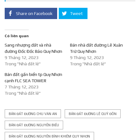
Share on Facebook
Tweet
Có liên quan
Sang nhượng đất và nhà
Bán nhà đất đường Lê Xuân
đường Đốc Đốc Bảo Quy Nhơn
Trữ Quy Nhơn
9 Tháng 12, 2023
9 Tháng 12, 2023
Trong "Nhà đất lẻ"
Trong "Nhà đất lẻ"
Bán đất gần biển tp Quy Nhơn
cạnh FLC SEA TOWER
7 Tháng 12, 2023
Trong "Nhà đất lẻ"
BÁN ĐẤT ĐƯỜNG CHU VĂN AN
BÁN ĐẤT ĐƯỜNG LÊ QUÝ ĐÔN
BÁN ĐẤT ĐƯỜNG NGUYỄN BIỂU
BÁN ĐẤT ĐƯỜNG NGUYỄN BỈNH KHIÊM QUY NHƠN