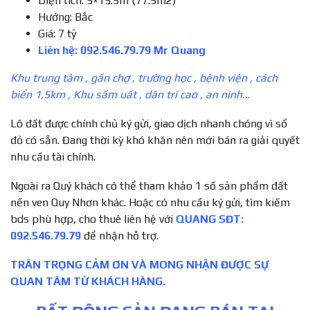
Diện tích: 5×15.5m (77.5m2)
Hướng: Bắc
Giá: 7 tỷ
Liên hệ: 092.546.79.79 Mr Quang
Khu trung tâm , gần chợ , trường học , bệnh viện , cách
biển 1,5km , Khu sầm uất , dân trí cao , an ninh…
Lô đất được chính chủ ký gửi, giao dịch nhanh chóng vì sổ
đỏ có sẵn. Đang thời kỳ khó khăn nên mới bán ra giải quyết
nhu cầu tài chính.
Ngoài ra Quý khách có thể tham khảo 1 số sản phẩm đất
nền ven Quy Nhơn khác. Hoặc có nhu cầu ký gửi, tìm kiếm
bds phù hợp, cho thuê liên hệ với
QUANG SĐT:
092.546.79.79
để nhận hỗ trợ.
TRÂN TRỌNG CẢM ƠN VÀ MONG NHẬN ĐƯỢC SỰ
QUAN TÂM TỪ KHÁCH HÀNG.