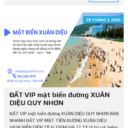
28 THÁNG 3, 2026
ĐẤT VIP mặt biển đường XUÂN
DIỆU QUY NHƠN
ĐẤT VIP mặt biển đường XUÂN DIỆU QUY NHƠN BÁN
NHANH ĐẤT VIP MẶT TIỀN ĐƯỜNG XUÂN DIỆU
VIEW BIỂN DIỆN TÍCH 335M GIÁ 77 TỶ Vị trí cực hiếm