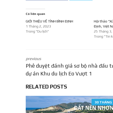
Có liên quan
GIỚI THIỆU VỀ TỈNH BÌNH ĐỊNH
Hội thảo “Xú
1 Tháng 2, 2023
Định, Việt N
Trong "Du lịch"
25 Tháng 3,
Trong "Tin k
previous
Phê duyệt đánh giá sơ bộ nhà đầu t
dự án Khu du lịch Eo Vượt 1
RELATED POSTS
30 THÁNG 