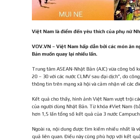
Việt Nam là điểm đến yêu thích của phụ nữ N
VOV.VN – Việt Nam hấp dẫn bởi các món ăn ngo
Bản muốn quay lại nhiều lần.
Trung tâm ASEAN-Nhật Bản (AJC) vừa công bố kết
20 – 30 với các nước CLMV sau đại dịch”, do công 
thông tin trên mạng xã hội và cảm nhận về các 
Kết quả cho thấy, hình ảnh Việt Nam vượt trội c
của người dùng Nhật Bản. Từ khóa #Viet Nam (bằn
hơn 1,5 lần tổng số kết quả của 3 nước Campuchi
Ngoài ra, nội dung được tìm kiếm nhiều nhất là 
quả liên quan. Điều này cũng phù hợp với kết quả