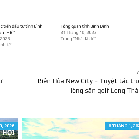
c tiến đầu tư tỉnh Bình
Tổng quan tỉnh Bình Định
am – Bỉ”
31 Tháng 10, 2023
 2023
Trong "Nhà đất lẻ"
inh tế"
ư
Biên Hòa New City – Tuyệt tác tr
lòng sân golf Long Th
3, 2026
8 THÁNG 1, 20