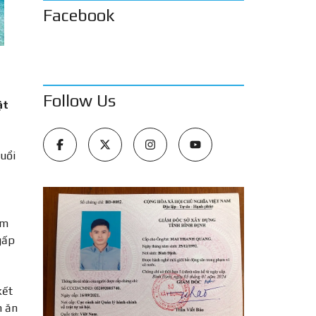
Facebook
Follow Us
ật
uổi
am
gấp
kết
n ăn