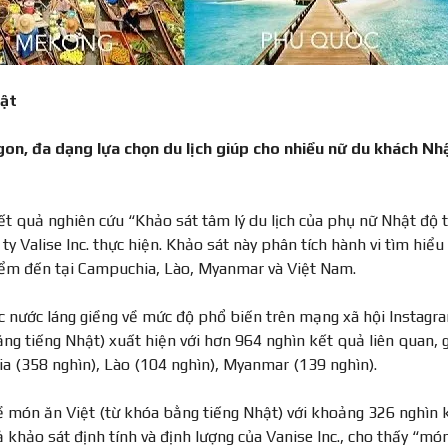
hật
n, đa dạng lựa chọn du lịch giúp cho nhiều nữ du khách Nh
 quả nghiên cứu “Khảo sát tâm lý du lịch của phụ nữ Nhật độ t
ty Valise Inc. thực hiện. Khảo sát này phân tích hành vi tìm hiểu
điểm đến tại Campuchia, Lào, Myanmar và Việt Nam.
ác nước láng giềng về mức độ phổ biến trên mạng xã hội Instagr
g tiếng Nhật) xuất hiện với hơn 964 nghìn kết quả liên quan, 
a (358 nghìn), Lào (104 nghìn), Myanmar (139 nghìn).
về món ăn Việt (từ khóa bằng tiếng Nhật) với khoảng 326 nghìn 
 khảo sát định tính và định lượng của Vanise Inc., cho thấy “mó