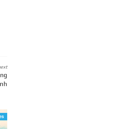
next
ong
ành
26