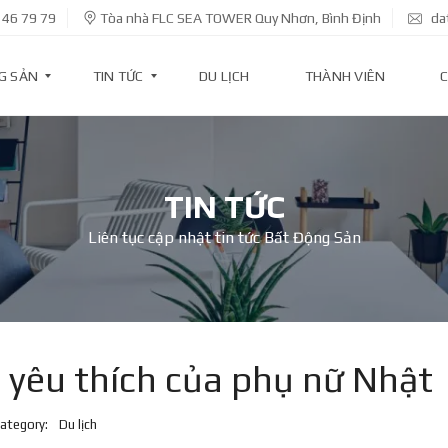
 46 79 79
Tòa nhà FLC SEA TOWER Quy Nhơn, Bình Định
da
G SẢN
TIN TỨC
DU LỊCH
THÀNH VIÊN
C
T
I
TIN TỨC
N
D
Liên tục cập nhật tin tức Bất Động Sản
Ự
Á
N
T
I
N
K
 yêu thích của phụ nữ Nhật
I
N
H
ategory:
Du lịch
T
Ế