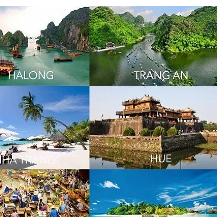
T
I
N
P
H
Á
P
L
Ý