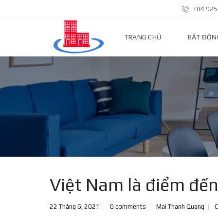
+84 925
TRANG CHỦ
BẤT ĐỘN
N
H
À
P
H
Ố
Đ
Ấ
T
N
Ề
N
Việt Nam là điểm đến
N
H
22 Tháng 6, 2021
0 comments
Mai Thanh Quang
C
À
Đ