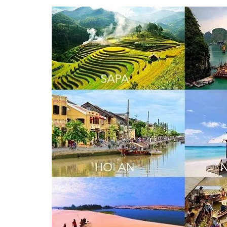
Ấ
T
L
Ẻ
C
H
O
T
H
U
Ê