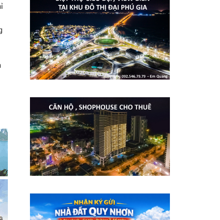
ỉ
g
n