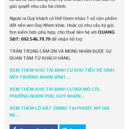
giải quyết nhu cầu tài chính.
Ngoài ra Quý khách có thể tham khảo 1 số sản phẩm
đất nền ven Quy Nhơn khác. Hoặc có nhu cầu ký gửi,
tìm kiếm bds phù hợp, cho thuê liên hệ với
QUANG
SĐT: 092.546.79.79
để nhận hỗ trợ.
TRÂN TRỌNG CẢM ƠN VÀ MONG NHẬN ĐƯỢC SỰ
QUAN TÂM TỪ KHÁCH HÀNG.
X
EM THÊM KHU TÁI ĐỊNH CƯ KHU TIỂU VỆ SINH
MÔI TRƯỜNG NHƠN BÌNH
…
XEM THÊM KHU TÁI ĐỊNH CƯ NÚI MỒ CÔI,
PHƯỜNG NHƠN PHÚ, QUY NHƠN…
XEM THÊM LÔ ĐẤT 200M2 TẠI PHƯỚC MỸ GIÁ
RẺ….