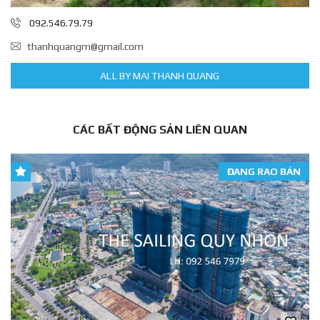
092.546.79.79
thanhquangm@gmail.com
ALL BY MAI THANH QUANG
CÁC BẤT ĐỘNG SẢN LIÊN QUAN
ĐANG RAO BÁN