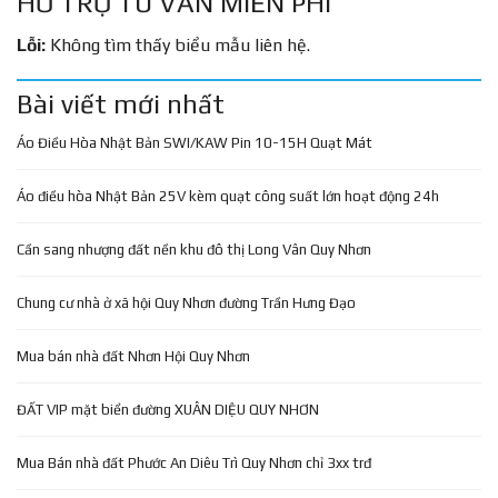
HỖ TRỢ TƯ VẤN MIỄN PHÍ
Lỗi:
Không tìm thấy biểu mẫu liên hệ.
Bài viết mới nhất
Áo Điều Hòa Nhật Bản SWI/KAW Pin 10-15H Quạt Mát
Áo điều hòa Nhật Bản 25V kèm quạt công suất lớn hoạt động 24h
Cần sang nhượng đất nền khu đô thị Long Vân Quy Nhơn
Chung cư nhà ở xã hội Quy Nhơn đường Trần Hưng Đạo
Mua bán nhà đất Nhơn Hội Quy Nhơn
ĐẤT VIP mặt biển đường XUÂN DIỆU QUY NHƠN
Mua Bán nhà đất Phước An Diêu Trì Quy Nhơn chỉ 3xx trđ