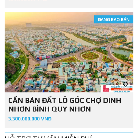
ĐANG RAO BÁN
CẦN BÁN ĐẤT LÔ GÓC CHỢ DINH
NHƠN BÌNH QUY NHƠN
3.300.000.000 VNĐ