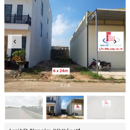
1
/
4