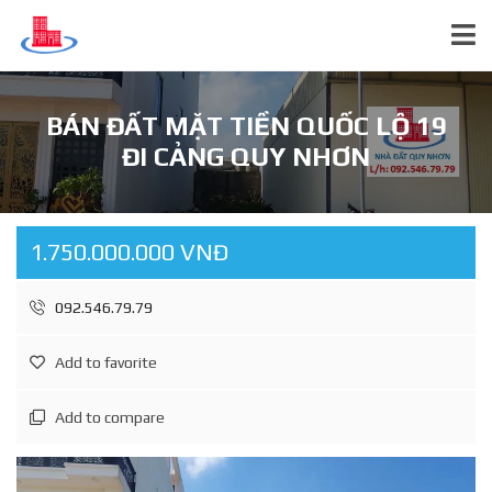
BÁN ĐẤT MẶT TIỀN QUỐC LỘ 19
ĐI CẢNG QUY NHƠN
1.750.000.000 VNĐ
092.546.79.79
Add to favorite
Add to compare