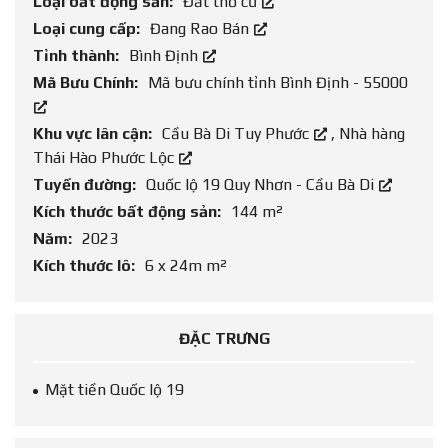
Loại bất động sản:
Đất thổ cư
Loại cung cấp:
Đang Rao Bán
Tỉnh thành:
Bình Định
Mã Bưu Chính:
Mã bưu chính tỉnh Bình Định - 55000
Khu vực lân cận:
Cầu Bà Di Tuy Phước
,
Nhà hàng
Thái Hào Phước Lộc
Tuyến đường:
Quốc lộ 19 Quy Nhơn - Cầu Bà Di
Kích thước bất động sản:
144 m²
Năm:
2023
Kích thước lô:
6 x 24m m²
ĐẶC TRƯNG
Mặt tiền Quốc lộ 19