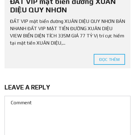
ĐẤT VIP mặt biển đường XUÂN
DIỆU QUY NHƠN
ĐẤT VIP mặt biển đường XUÂN DIỆU QUY NHƠN BÁN
NHANH ĐẤT VIP MẶT TIỀN ĐƯỜNG XUÂN DIỆU
VIEW BIỂN DIỆN TÍCH 335M GIÁ 77 TỶ Vị trí cực hiếm
tại mặt tiền XUÂN DIỆU,...
ĐỌC THÊM
LEAVE A REPLY