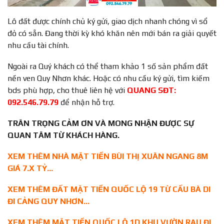
Lô đất được chính chủ ký gửi, giao dịch nhanh chóng vì sổ
đỏ có sẵn. Đang thời kỳ khó khăn nên mới bán ra giải quyết
nhu cầu tài chính.
Ngoài ra Quý khách có thể tham khảo 1 số sản phẩm đất
nền ven Quy Nhơn khác. Hoặc có nhu cầu ký gửi, tìm kiếm
bds phù hợp, cho thuê liên hệ với
QUANG SĐT:
092.546.79.79
để nhận hỗ trợ.
TRÂN TRỌNG CẢM ƠN VÀ MONG NHẬN ĐƯỢC SỰ
QUAN TÂM TỪ KHÁCH HÀNG.
XEM THÊM NHÀ MẶT TIỀN BÙI THỊ XUÂN NGANG 8M
GIÁ 7.X TỶ…
XEM THÊM ĐẤT MẶT TIỀN QUỐC LỘ 19 TỪ CẦU BÀ DI
ĐI CẢNG QUY NHƠN…
XEM THÊM MẶT TIỀN QUỐC LỘ 1D KHU VƯỜN RAU ĐI