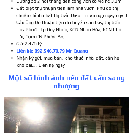
Đường số 2 nối thẳng đến công viên có vỉa hè 3.3m
Đất biệt thự thuận tiện làm nhà vườn, khu đô thị
chuẩn chỉnh nhất thị trấn Diêu Trì, án ngự ngay ngã 3
Cầu Ông Đô thuận tiện di chuyển sân bay, thị trấn
Tuy Phước, tp Quy Nhơn, KCN Nhơn Hòa, KCN Phú
Tài, Cụm CN Phước An,…
Giá: 2.470 tỷ
Liên hệ: 092.546.79.79 Mr Quang
Nhận ký gửi, mua bán, cho thuê, nhà, đất, căn hộ,
kho bãi,…. Liên hệ ngay
Một số hình ảnh nền đất cần sang
nhượng