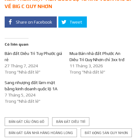
VỀ BIG C QUY NHƠN
Share on Facebook
Tweet
Có liên quan
Bán đất Diêu Trì Tuy Phước giá
Mua Bán nhà đất Phước An
rẻ
Diêu Trì Quy Nhơn chỉ 3xx trđ
27 Tháng 7, 2024
11 Tháng 3, 2026
Trong "Nhà đất lẻ"
Trong "Nhà đất lẻ"
Sang nhượng đất làm mặt
bằng kinh doanh quốc lộ 1A
7 Tháng 5, 2024
Trong "Nhà đất lẻ"
BÁN ĐẤT CẦU ÔNG ĐÔ
BÁN ĐẤT DIÊU TRÌ
BÁN ĐẤT GẦN NHÀ HÀNG HOÀNG LONG
BẤT ĐỘNG SẢN QUY NHƠN