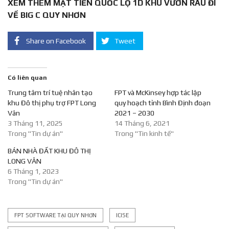
XEM THÊM MẶT TIỀN QUỐC LỘ 1D KHU VƯỜN RAU ĐI
VỀ BIG C QUY NHƠN
Share on Facebook
Tweet
Có liên quan
Trung tâm trí tuệ nhân tạo
FPT và McKinsey hợp tác lập
khu Đô thị phụ trợ FPT Long
quy hoạch tỉnh Bình Định đoạn
Vân
2021 – 2030
3 Tháng 11, 2025
14 Tháng 6, 2021
Trong "Tin dự án"
Trong "Tin kinh tế"
BÁN NHÀ ĐẤT KHU ĐÔ THỊ
LONG VÂN
6 Tháng 1, 2023
Trong "Tin dự án"
FPT SOFTWARE TẠI QUY NHƠN
ICISE