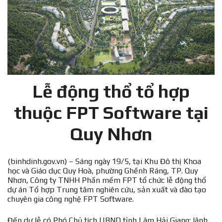
Lễ động thổ tổ hợp
thuộc FPT Software tại
Quy Nhơn
(binhdinh.gov.vn) – Sáng ngày 19/5, tại Khu Đô thị Khoa
học và Giáo dục Quy Hoà, phường Ghềnh Ráng, TP. Quy
Nhơn, Công ty TNHH Phần mềm FPT tổ chức lễ động thổ
dự án Tổ hợp Trung tâm nghiên cứu, sản xuất và đào tạo
chuyên gia công nghệ FPT Software.
Đến dự lễ có Phó Chủ tịch UBND tỉnh Lâm Hải Giang; lãnh