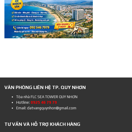
VĂN PHÒNG LIÊN HỆ TP. QUY NHƠN
Tòa nhà FLC SEA TOWER QUY NHƠN
Hotline:
0925 46 79 79
Email: datvangquynhon@gmail.com
TƯ VẤN VÀ HỖ TRỢ KHÁCH HÀNG