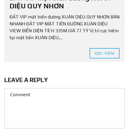
DIỆU QUY NHƠN
ĐẤT VIP mặt biển đường XUÂN DIỆU QUY NHƠN BÁN
NHANH ĐẤT VIP MẶT TIỀN ĐƯỜNG XUÂN DIỆU
VIEW BIỂN DIỆN TÍCH 335M GIÁ 77 TỶ Vị trí cực hiếm
tại mặt tiền XUÂN DIỆU,...
ĐỌC THÊM
LEAVE A REPLY