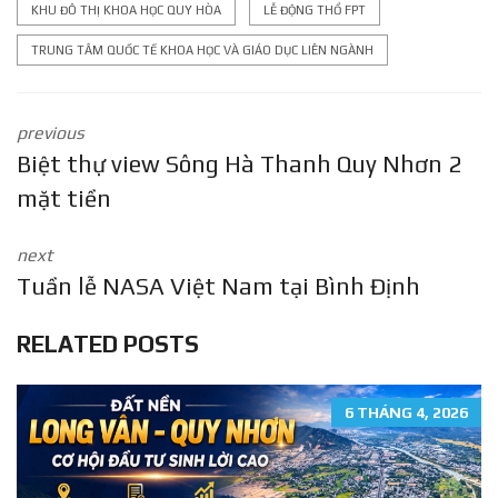
KHU ĐÔ THỊ KHOA HỌC QUY HÒA
LỄ ĐỘNG THỔ FPT
TRUNG TÂM QUỐC TẾ KHOA HỌC VÀ GIÁO DỤC LIÊN NGÀNH
previous
Biệt thự view Sông Hà Thanh Quy Nhơn 2
mặt tiền
next
Tuần lễ NASA Việt Nam tại Bình Định
RELATED POSTS
6 THÁNG 4, 2026