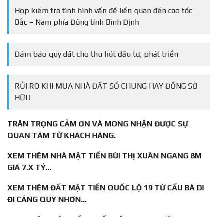
Họp kiểm tra tình hình vấn đề liền quan đến cao tốc
Bắc – Nam phía Đông tỉnh Bình Định
Đảm bảo quỹ đất cho thu hút đầu tư, phát triển
RỦI RO KHI MUA NHÀ ĐẤT SỔ CHUNG HAY ĐỒNG SỞ
HỮU
TRÂN TRỌNG CẢM ƠN VÀ MONG NHẬN ĐƯỢC SỰ
QUAN TÂM TỪ KHÁCH HÀNG.
XEM THÊM NHÀ MẶT TIỀN BÙI THỊ XUÂN NGANG 8M
GIÁ 7.X TỶ…
XEM THÊM ĐẤT MẶT TIỀN QUỐC LỘ 19 TỪ CẦU BÀ DI
ĐI CẢNG QUY NHƠN…